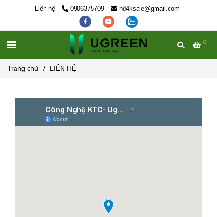
Liên hệ
0906375709
hd4ksale@gmail.com
0
MENU
Trang chủ
/
LIÊN HỆ