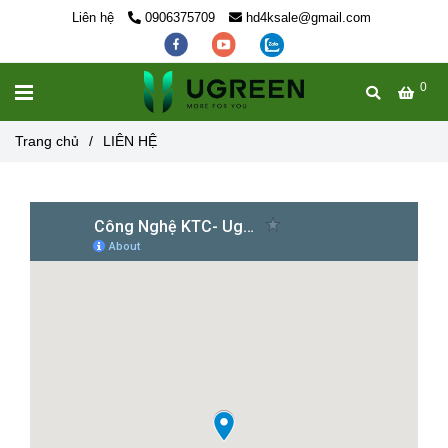
Liên hệ
0906375709
hd4ksale@gmail.com
0
MENU
Trang chủ
/
LIÊN HỆ