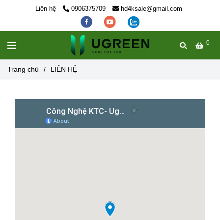
Liên hệ
0906375709
hd4ksale@gmail.com
0
MENU
Trang chủ
/
LIÊN HỆ