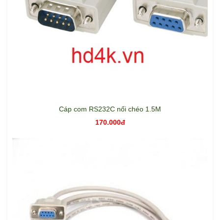
Cáp com RS232C nối chéo 1.5M
170.000đ