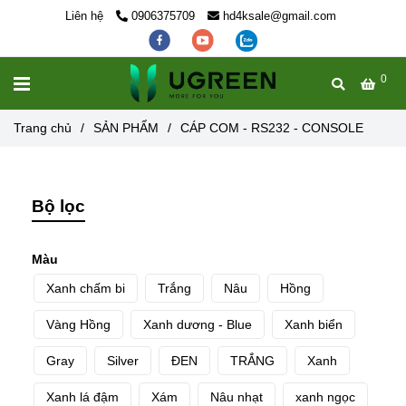
Liên hệ
0906375709
hd4ksale@gmail.com
0
MENU
Trang chủ
/
SẢN PHẨM
/
CÁP COM - RS232 - CONSOLE
Bộ lọc
Màu
Xanh chấm bi
Trắng
Nâu
Hồng
Vàng Hồng
Xanh dương - Blue
Xanh biển
Gray
Silver
ĐEN
TRẮNG
Xanh
Xanh lá đậm
Xám
Nâu nhạt
xanh ngọc