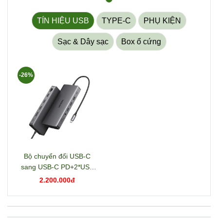
TÍN HIỆU USB
TYPE-C
PHỤ KIỆN
Sạc & Dây sạc
Box ổ cứng
-26%
Bộ chuyển đổi USB-C
sang USB-C PD+2*USB
3.2+USB-C 3.2+2*USB
2.200.000đ
3.0+RJ45+2*HDMI+DP+S
D/TF+3.5mm hỗ trợ 4K
Ugreen 15978 CM681