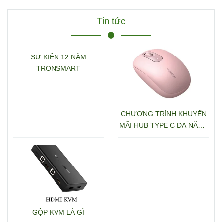
Tin tức
SỰ KIỆN 12 NĂM
TRONSMART
CHƯƠNG TRÌNH KHUYẾN
MÃI HUB TYPE C ĐA NĂNG
15600 + 15601
GỘP KVM LÀ GÌ