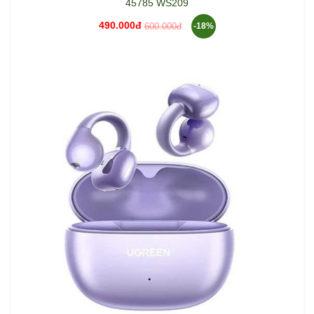
45785 WS209
490.000đ
600.000đ
-18%