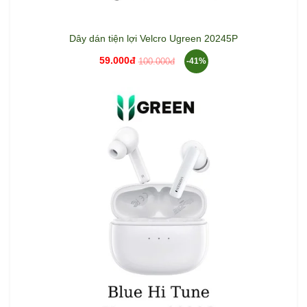
Dây dán tiện lợi Velcro Ugreen 20245P
59.000đ
100.000đ
-41%