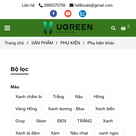
Liên hệ
0906375709
hd4ksale@gmail.com
0
MENU
Trang chủ
/
SẢN PHẨM
/
PHỤ KIỆN
/
Phụ kiện khác
Bộ lọc
Màu
Xanh chấm bi
Trắng
Nâu
Hồng
Vàng Hồng
Xanh dương - Blue
Xanh biển
Gray
Silver
ĐEN
TRẮNG
Xanh
Xanh lá đậm
Xám
Nâu nhạt
xanh ngọc