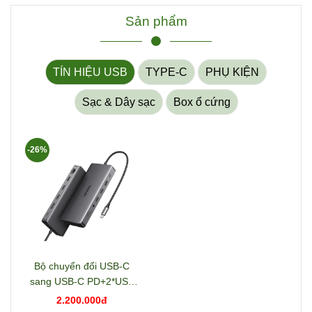
Sản phẩm
TÍN HIỆU USB
TYPE-C
PHỤ KIỆN
Sạc & Dây sạc
Box ổ cứng
-26%
Bộ chuyển đổi USB-C
sang USB-C PD+2*USB
3.2+USB-C 3.2+2*USB
2.200.000đ