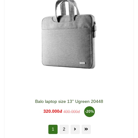
Balo laptop size 13'' Ugreen 20448
320.000đ
400.000đ
-20%
1
2