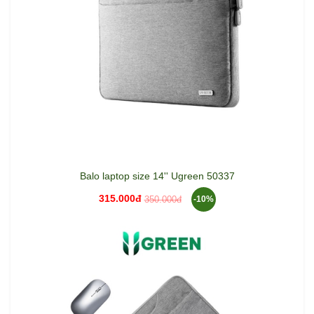
Balo laptop size 14'' Ugreen 50337
315.000đ
350.000đ
-10%