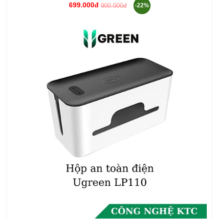
699.000đ
900.000đ
-22%