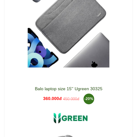
Balo laptop size 15'' Ugreen 30325
360.000đ
450.000đ
-20%