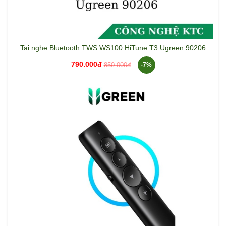
Tai nghe Bluetooth TWS WS100 HiTune T3 Ugreen 90206
790.000đ
850.000đ
-7%