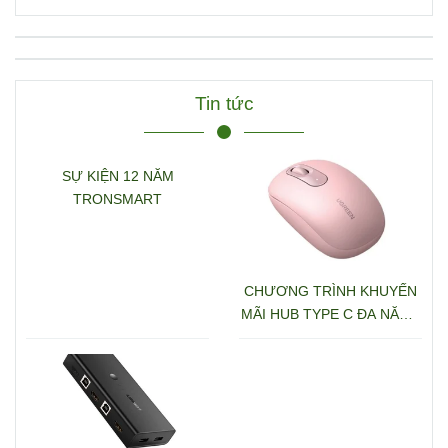
3.0+RJ45+2*HDMI+DP+S
D/TF+3.5mm hỗ trợ 4K
Ugreen 15978 CM681
Tin tức
SỰ KIỆN 12 NĂM
TRONSMART
CHƯƠNG TRÌNH KHUYẾN
MÃI HUB TYPE C ĐA NĂNG
15600 + 15601