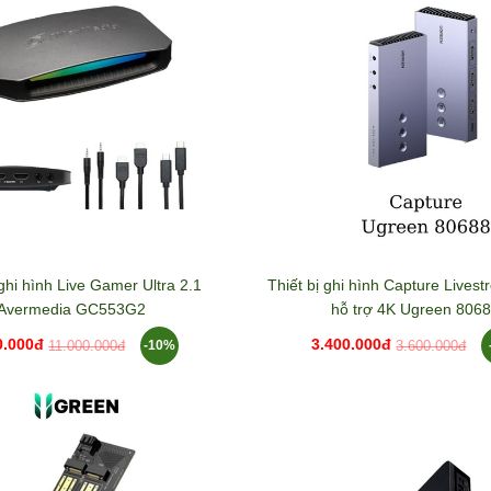
 ghi hình Live Gamer Ultra 2.1
Thiết bị ghi hình Capture Live
Avermedia GC553G2
hỗ trợ 4K Ugreen 806
0.000đ
3.400.000đ
-10%
11.000.000đ
3.600.000đ