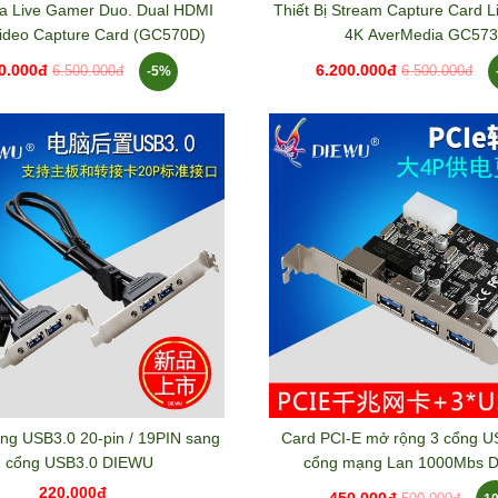
a Live Gamer Duo. Dual HDMI
Thiết Bị Stream Capture Card 
ideo Capture Card (GC570D)
4K AverMedia GC57
0.000đ
6.200.000đ
-5%
6.500.000đ
6.500.000đ
ng USB3.0 20-pin / 19PIN sang
Card PCI-E mở rộng 3 cổng U
2 cổng USB3.0 DIEWU
cổng mạng Lan 1000Mbs 
DW8111E
220.000đ