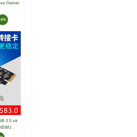
Live Gamer
3
-4%
SB 3.0 và
DIEWU