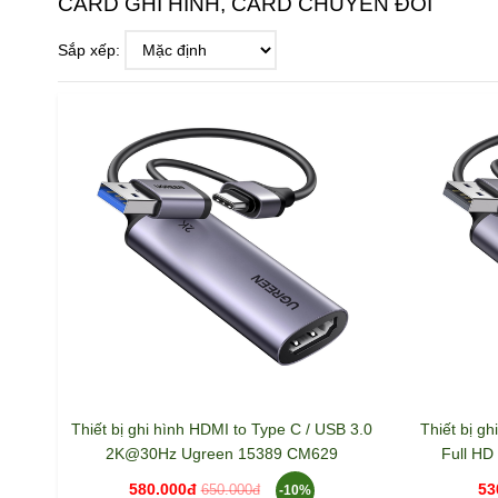
CARD GHI HÌNH, CARD CHUYỂN ĐỔI
Sắp xếp:
Thiết bị ghi hình HDMI to Type C / USB 3.0
Thiết bị g
2K@30Hz Ugreen 15389 CM629
Full H
580.000đ
53
-10%
650.000đ