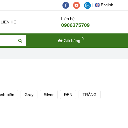
English
Liên hệ
LIÊN HỆ
0906375709
0
Giỏ hàng
anh biển
Gray
Silver
ĐEN
TRẮNG