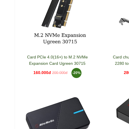
Card PCIe 4.0(16×) to M.2 NVMe
Card ch
Expansion Card Ugreen 30715
2280 to
160.000đ
28
-20%
200.000đ