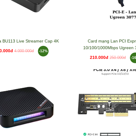
a BU113 Live Streamer Cap 4K
Card mạng Lan PCI Exp
10/100/1000Mbps Ugreen 
0.000đ
-12%
4.000.000đ
210.000đ
-1
250.000đ