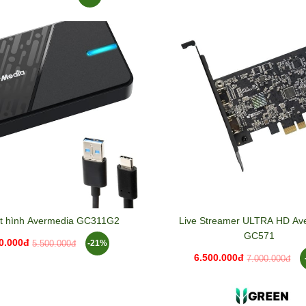
t hình Avermedia GC311G2
Live Streamer ULTRA HD Avermedia
GC571
0.000đ
-21%
5.500.000đ
6.500.000đ
7.000.000đ