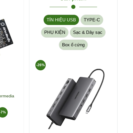
TÍN HIỆU USB
TYPE-C
PHỤ KIỆN
Sạc & Dây sạc
Box ổ cứng
-26%
-7%