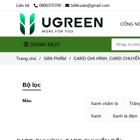
Liên hệ
0906375709
hd4ksale@gmail.com
CÔNG N
DANH MỤC
Trang chủ
/
SẢN PHẨM
/
CARD GHI HÌNH, CARD CHUYỂN
Bộ lọc
Màu
Xanh chấm bi
Trắn
Xanh
Xanh lá đậm