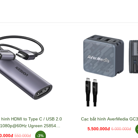
hi hình HDMI to Type C / USB 2.0
Cạc bắt hình AverMedia G
D 1080p@60Hz Ugreen 25854
5.500.000đ
6.000.000đ
CM716
0.000đ
-3%
550.000đ