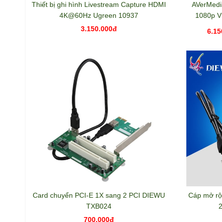
Thiết bị ghi hình Livestream Capture HDMI
AVerMedi
4K@60Hz Ugreen 10937
1080p V
3.150.000đ
6.15
Card chuyển PCI-E 1X sang 2 PCI DIEWU
Cáp mở rộ
TXB024
700.000đ