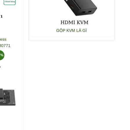
GỘP KVM LÀ GÌ
ress
30771
6%