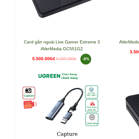
Card gắn ngoài Live Gamer Extreme 3
AVerMedi
AVerMedia GC551G2
3.50
5.500.000đ
-8%
6.000.000đ