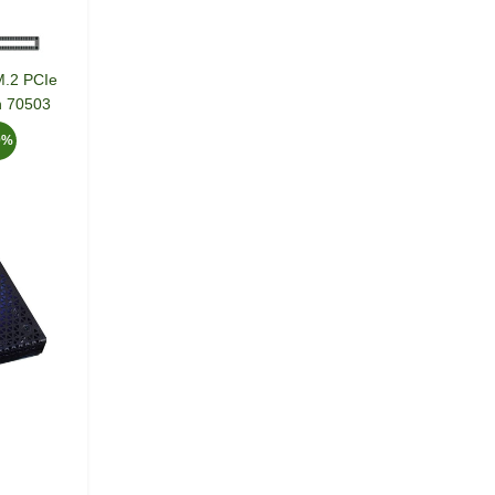
M.2 PCIe
n 70503
0%