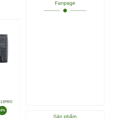
Fanpage
C313PRO
-8%
Sản phẩm