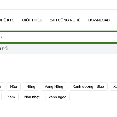
GHỆ KTC
GIỚI THIỆU
24H CÔNG NGHỆ
DOWNLOAD
 ĐỔI
g
Nâu
Hồng
Vàng Hồng
Xanh dương - Blue
X
Xám
Nâu nhạt
xanh ngọc