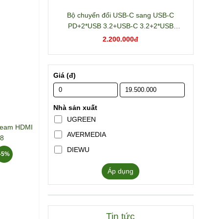
Bộ chuyển đổi USB-C sang USB-C
PD+2*USB 3.2+USB-C 3.2+2*USB
3.0+RJ45+2*HDMI+DP+SD/TF+3.5mm
2.200.000đ
hỗ trợ 4K Ugreen 15978 CM681
Giá (đ)
Nhà sản xuất
UGREEN
stream HDMI
AVERMEDIA
88
DIEWU
-5%
Áp dụng
Tin tức