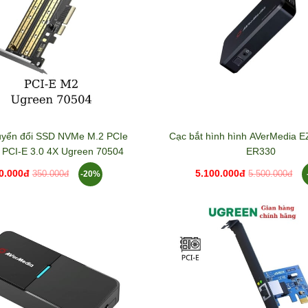
uyển đổi SSD NVMe M.2 PCIe
Cạc bắt hình hình AVerMedia 
 PCI-E 3.0 4X Ugreen 70504
ER330
0.000đ
5.100.000đ
-20%
350.000đ
5.500.000đ