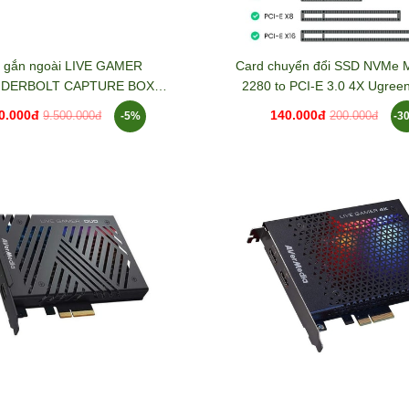
 gắn ngoài LIVE GAMER
Card chuyển đổi SSD NVMe 
DERBOLT CAPTURE BOX
2280 to PCI-E 3.0 4X Ugree
Avermedia GC555
0.000đ
140.000đ
-5%
-3
9.500.000đ
200.000đ