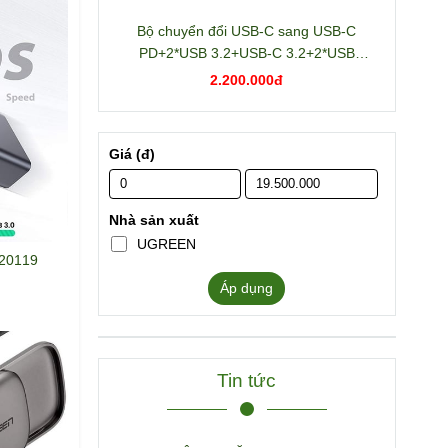
Bộ chuyển đổi USB-C sang USB-C
PD+2*USB 3.2+USB-C 3.2+2*USB
3.0+RJ45+2*HDMI+DP+SD/TF+3.5mm
2.200.000đ
hỗ trợ 4K Ugreen 15978 CM681
Giá (đ)
Nhà sản xuất
UGREEN
 20119
Áp dụng
Tin tức