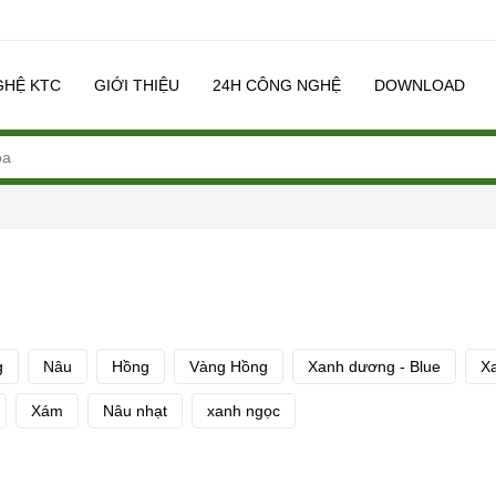
GHỆ KTC
GIỚI THIỆU
24H CÔNG NGHỆ
DOWNLOAD
g
Nâu
Hồng
Vàng Hồng
Xanh dương - Blue
X
Xám
Nâu nhạt
xanh ngọc