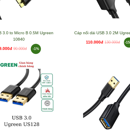
 3.0 to Micro B 0.5M Ugreen
Cáp nối dài USB 3.0 2M Ugre
10840
110.000đ
-1
130.000đ
9.000đ
-1%
90.000đ