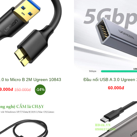
.0 to Micro B 2M Ugreen 10843
Đầu nối USB A 3.0 Ugreen
60.000đ
9.000đ
-14%
150.000đ