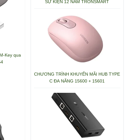
SỰ KIỆN 12 NĂM TRONSMART
a M-Key qua
54
CHƯƠNG TRÌNH KHUYẾN MÃI HUB TYPE
C ĐA NĂNG 15600 + 15601