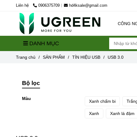
Liên hệ
0906375709
hd4ksale@gmail.com
CÔNG N
DANH MỤC
Trang chủ
/
SẢN PHẨM
/
TÍN HIỆU USB
/
USB 3.0
Bộ lọc
Màu
Xanh chấm bi
Trắn
Xanh
Xanh lá đậm