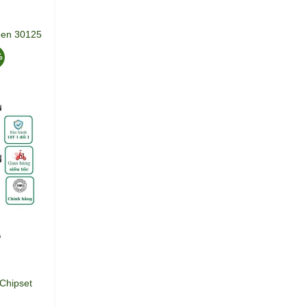
een 30125
%
Chipset