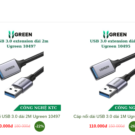
i USB 3.0 dài 2M Ugreen 10497
Cáp nối dài USB 3.0 dài 1M Ug
0.000đ
110.000đ
-22%
-2
180.000đ
150.000đ