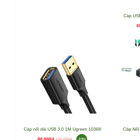
Cáp USB
6
Cáp nối dài USB 3.0 1M Ugreen 10368
Cáp Nối
80.000đ
-33%
120.000đ