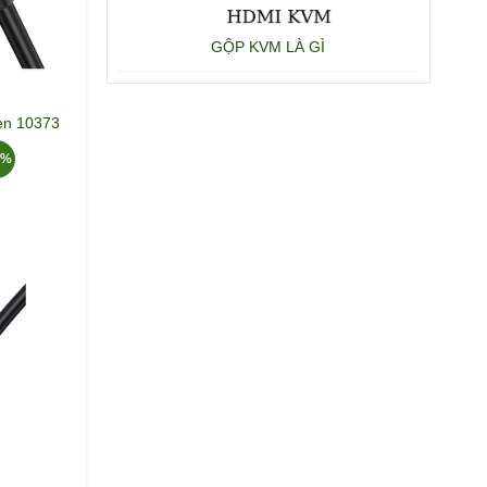
GỘP KVM LÀ GÌ
en 10373
5%