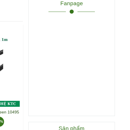
Fanpage
reen 10495
6%
Sản phẩm