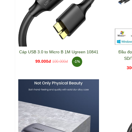
Cáp USB 3.0 to Micro B 1M Ugreen 10841
Đầu đọ
SD/
99.000đ
-1%
100.000đ
30