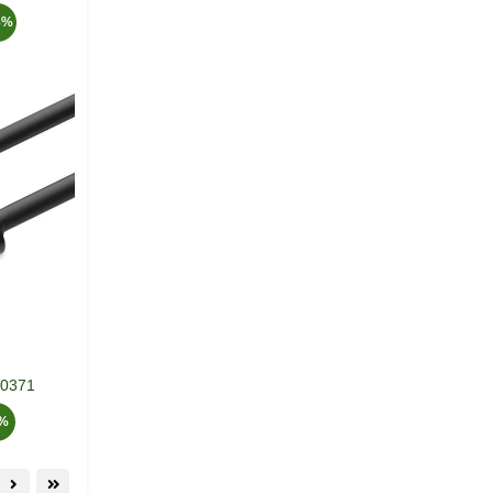
8%
10371
8%