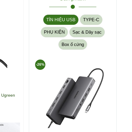
TÍN HIỆU USB
TYPE-C
PHỤ KIỆN
Sạc & Dây sạc
Box ổ cứng
-26%
m Ugreen