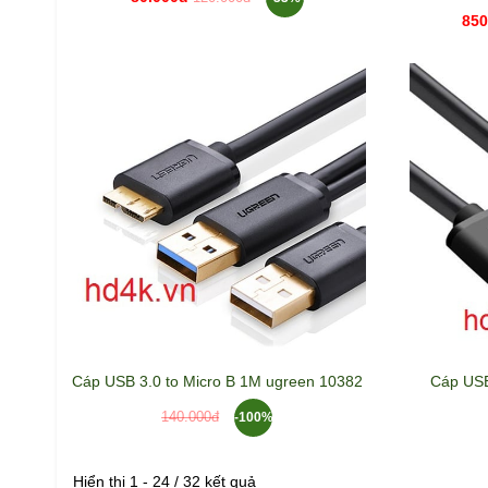
850
Cáp USB 3.0 to Micro B 1M ugreen 10382
Cáp USB
-100%
140.000đ
Hiển thị 1 - 24 / 32 kết quả