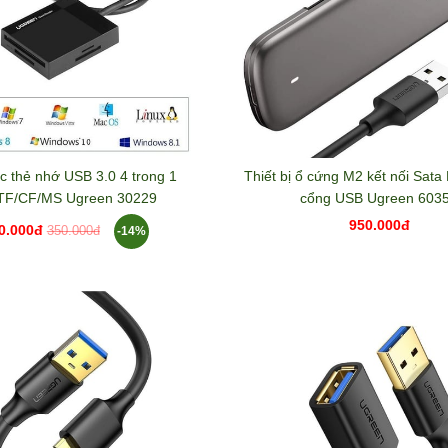
c thẻ nhớ USB 3.0 4 trong 1
Thiết bị ổ cứng M2 kết nối Sat
TF/CF/MS Ugreen 30229
cổng USB Ugreen 603
950.000đ
0.000đ
-14%
350.000đ