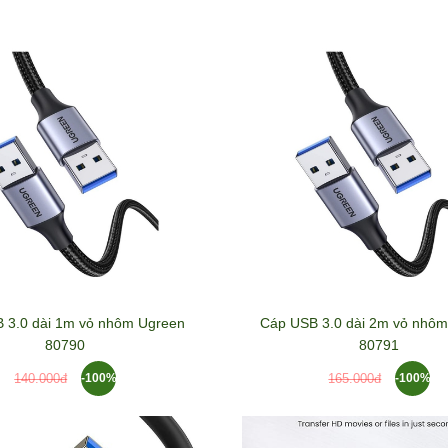
 3.0 dài 1m vỏ nhôm Ugreen
Cáp USB 3.0 dài 2m vỏ nhô
80790
80791
-100%
-100%
140.000đ
165.000đ