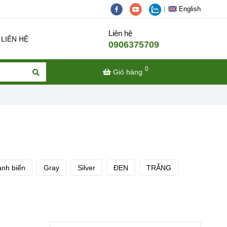
English
Liên hệ
LIÊN HỆ
0906375709
0
Giỏ hàng
anh biển
Gray
Silver
ĐEN
TRẮNG