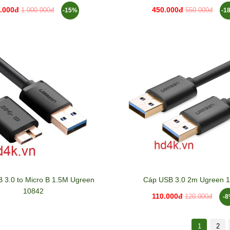
.000đ
450.000đ
-15%
-1
1.000.000đ
550.000đ
 3.0 to Micro B 1.5M Ugreen
Cáp USB 3.0 2m Ugreen 
10842
110.000đ
-
120.000đ
1
2