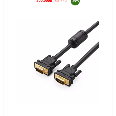
200.000đ
250.000đ
-20%