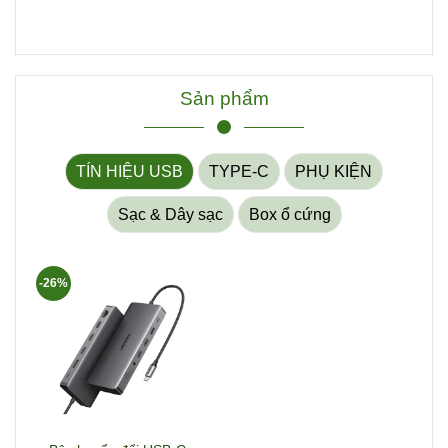
Sản phẩm
TÍN HIỆU USB
TYPE-C
PHỤ KIỆN
Sạc & Dây sạc
Box ổ cứng
-26%