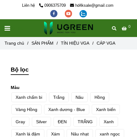
Liên hệ
0906375709
hd4ksale@gmail.com
0
MENU
Trang chủ
/
SẢN PHẨM
/
TÍN HIỆU VGA
/
CÁP VGA
Bộ lọc
Màu
Xanh chấm bi
Trắng
Nâu
Hồng
Vàng Hồng
Xanh dương - Blue
Xanh biển
Gray
Silver
ĐEN
TRẮNG
Xanh
Xanh lá đậm
Xám
Nâu nhạt
xanh ngọc