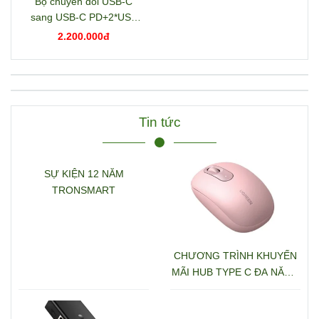
Bộ chuyển đổi USB-C
sang USB-C PD+2*USB
3.2+USB-C 3.2+2*USB
2.200.000đ
3.0+RJ45+2*HDMI+DP+S
D/TF+3.5mm hỗ trợ 4K
Ugreen 15978 CM681
Tin tức
SỰ KIỆN 12 NĂM
TRONSMART
CHƯƠNG TRÌNH KHUYẾN
MÃI HUB TYPE C ĐA NĂNG
15600 + 15601