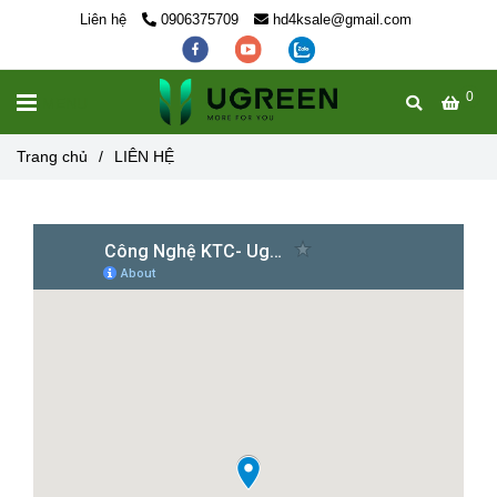
Liên hệ
0906375709
hd4ksale@gmail.com
0
MENU
Trang chủ
/
LIÊN HỆ