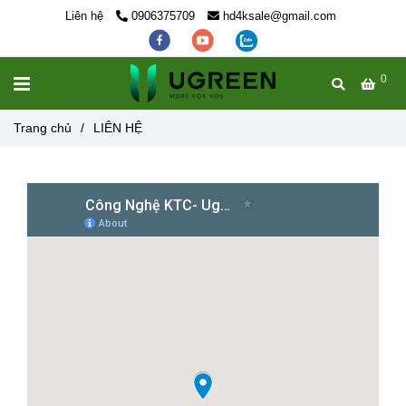
Liên hệ
0906375709
hd4ksale@gmail.com
0
MENU
Trang chủ
/
LIÊN HỆ