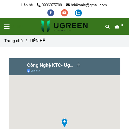
Liên hệ
0906375709
hd4ksale@gmail.com
0
MENU
Trang chủ
/
LIÊN HỆ