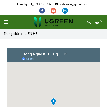
Liên hệ
0906375709
hd4ksale@gmail.com
0
MENU
Trang chủ
/
LIÊN HỆ