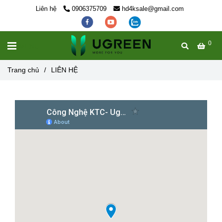
Liên hệ
0906375709
hd4ksale@gmail.com
0
MENU
Trang chủ
/
LIÊN HỆ