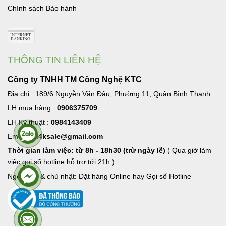
Chính sách Bảo hành
THÔNG TIN LIÊN HỆ
Công ty TNHH TM Công Nghệ KTC
Địa chỉ : 189/6 Nguyễn Văn Đậu, Phường 11, Quận Bình Thạnh
LH mua hàng :
0906375709
LH Kỹ thuật :
0984143409
Email:
hd4ksale@gmail.com
Thời gian làm việc: từ 8h - 18h30 (trừ ngày lễ)
( Qua giờ làm
việc goi số hotline hỗ trợ tới 21h )
Ngoài giờ & chủ nhật: Đặt hàng Online hay Gọi số Hotline