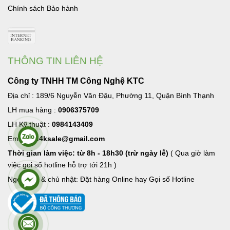
Chính sách Bảo hành
THÔNG TIN LIÊN HỆ
Công ty TNHH TM Công Nghệ KTC
Địa chỉ : 189/6 Nguyễn Văn Đậu, Phường 11, Quận Bình Thạnh
LH mua hàng :
0906375709
LH Kỹ thuật :
0984143409
Email:
hd4ksale@gmail.com
Thời gian làm việc: từ 8h - 18h30 (trừ ngày lễ)
( Qua giờ làm
việc goi số hotline hỗ trợ tới 21h )
Ngoài giờ & chủ nhật: Đặt hàng Online hay Gọi số Hotline