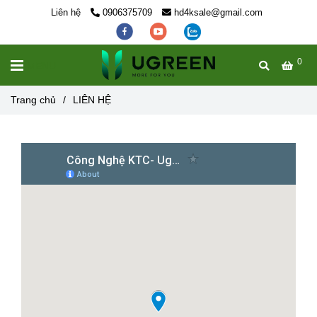
Liên hệ
0906375709
hd4ksale@gmail.com
0
MENU
Trang chủ
/
LIÊN HỆ