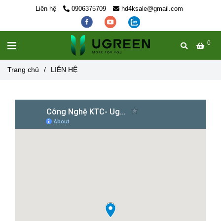
Liên hệ
0906375709
hd4ksale@gmail.com
0
MENU
Trang chủ
/
LIÊN HỆ