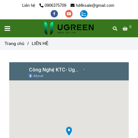
Liên hệ
0906375709
hd4ksale@gmail.com
0
MENU
Trang chủ
/
LIÊN HỆ