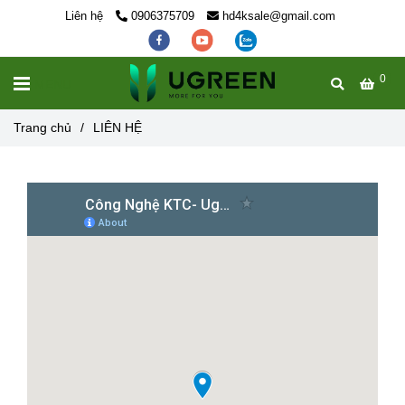
Liên hệ
0906375709
hd4ksale@gmail.com
0
MENU
Trang chủ
/
LIÊN HỆ