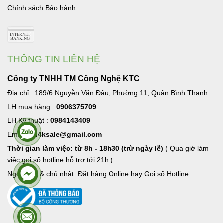
Chính sách Bảo hành
THÔNG TIN LIÊN HỆ
Công ty TNHH TM Công Nghệ KTC
Địa chỉ : 189/6 Nguyễn Văn Đậu, Phường 11, Quận Bình Thạnh
LH mua hàng :
0906375709
LH Kỹ thuật :
0984143409
Email:
hd4ksale@gmail.com
Thời gian làm việc: từ 8h - 18h30 (trừ ngày lễ)
( Qua giờ làm
việc goi số hotline hỗ trợ tới 21h )
Ngoài giờ & chủ nhật: Đặt hàng Online hay Gọi số Hotline