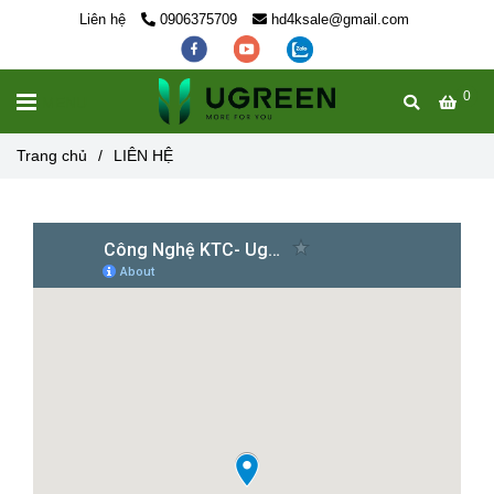
Liên hệ
0906375709
hd4ksale@gmail.com
0
MENU
Trang chủ
/
LIÊN HỆ