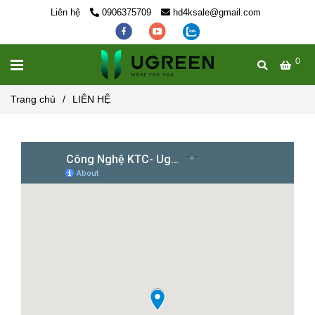
Liên hệ
0906375709
hd4ksale@gmail.com
0
MENU
Trang chủ
/
LIÊN HỆ