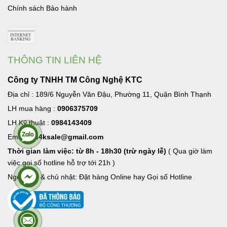
Chính sách Bảo hành
THÔNG TIN LIÊN HỆ
Công ty TNHH TM Công Nghệ KTC
Địa chỉ : 189/6 Nguyễn Văn Đậu, Phường 11, Quận Bình Thạnh
LH mua hàng :
0906375709
LH Kỹ thuật :
0984143409
Email:
hd4ksale@gmail.com
Thời gian làm việc: từ 8h - 18h30 (trừ ngày lễ)
( Qua giờ làm
việc goi số hotline hỗ trợ tới 21h )
Ngoài giờ & chủ nhật: Đặt hàng Online hay Gọi số Hotline