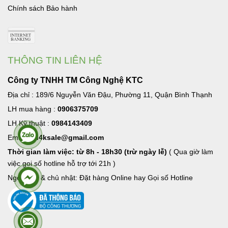
Chính sách Bảo hành
THÔNG TIN LIÊN HỆ
Công ty TNHH TM Công Nghệ KTC
Địa chỉ : 189/6 Nguyễn Văn Đậu, Phường 11, Quận Bình Thạnh
LH mua hàng :
0906375709
LH Kỹ thuật :
0984143409
Email:
hd4ksale@gmail.com
Thời gian làm việc: từ 8h - 18h30 (trừ ngày lễ)
( Qua giờ làm
việc goi số hotline hỗ trợ tới 21h )
Ngoài giờ & chủ nhật: Đặt hàng Online hay Gọi số Hotline