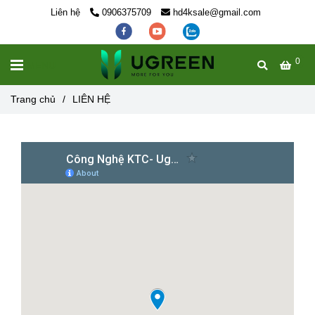
Liên hệ
0906375709
hd4ksale@gmail.com
0
MENU
Trang chủ
/
LIÊN HỆ