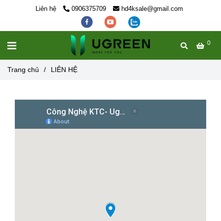
Liên hệ
0906375709
hd4ksale@gmail.com
0
MENU
Trang chủ
/
LIÊN HỆ