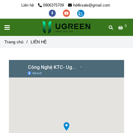
Liên hệ
0906375709
hd4ksale@gmail.com
0
MENU
Trang chủ
/
LIÊN HỆ