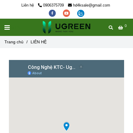
Liên hệ
0906375709
hd4ksale@gmail.com
0
MENU
Trang chủ
/
LIÊN HỆ