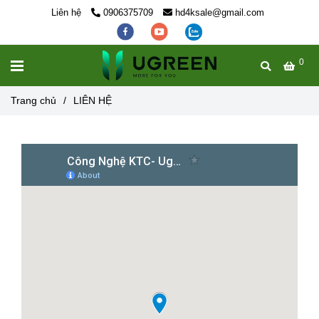
Liên hệ
0906375709
hd4ksale@gmail.com
0
MENU
Trang chủ
/
LIÊN HỆ