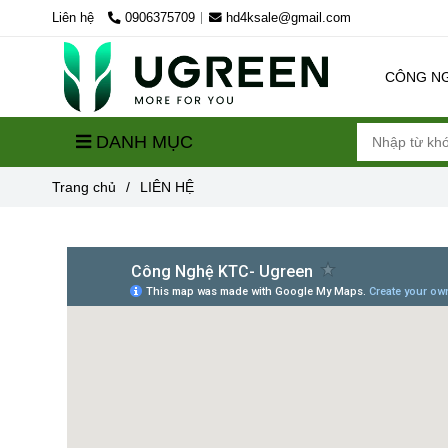
Liên hệ
0906375709
hd4ksale@gmail.com
CÔNG N
DANH MỤC
Trang chủ
/
LIÊN HỆ