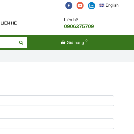
English
Liên hệ
LIÊN HỆ
0906375709
0
Giỏ hàng