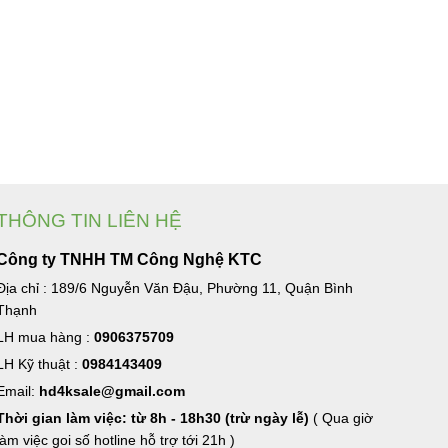
THÔNG TIN LIÊN HỆ
Công ty TNHH TM Công Nghệ KTC
Địa chỉ : 189/6 Nguyễn Văn Đậu, Phường 11, Quận Bình
Thạnh
LH mua hàng :
0906375709
LH Kỹ thuật :
0984143409
Email:
hd4ksale@gmail.com
Thời gian làm việc: từ 8h - 18h30 (trừ ngày lễ)
( Qua giờ
làm việc goi số hotline hỗ trợ tới 21h )