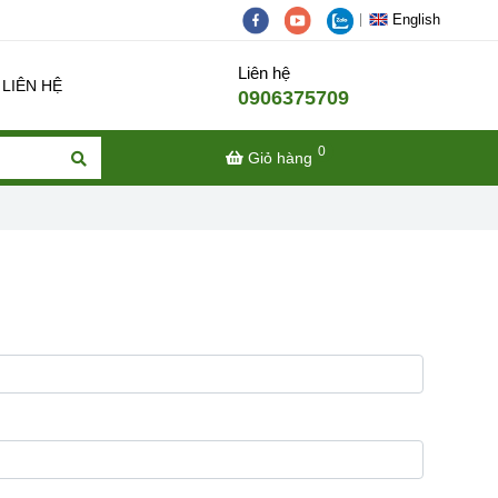
English
Liên hệ
LIÊN HỆ
0906375709
0
Giỏ hàng