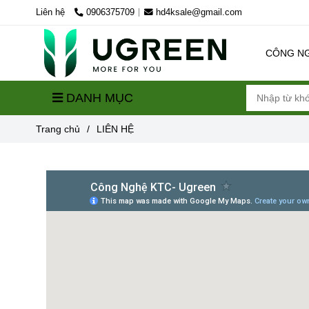
Liên hệ
0906375709
hd4ksale@gmail.com
CÔNG N
DANH MỤC
Trang chủ
/
LIÊN HỆ