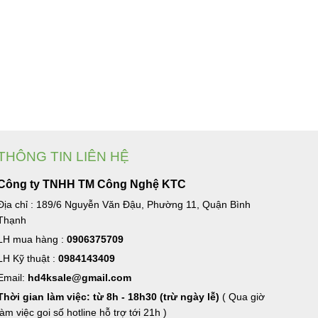
THÔNG TIN LIÊN HỆ
Công ty TNHH TM Công Nghệ KTC
Địa chỉ : 189/6 Nguyễn Văn Đậu, Phường 11, Quận Bình
Thạnh
LH mua hàng :
0906375709
LH Kỹ thuật :
0984143409
Email:
hd4ksale@gmail.com
Thời gian làm việc: từ 8h - 18h30 (trừ ngày lễ)
( Qua giờ
làm việc goi số hotline hỗ trợ tới 21h )