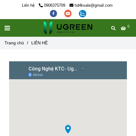
Liên hệ
0906375709
hd4ksale@gmail.com
0
MENU
Trang chủ
/
LIÊN HỆ