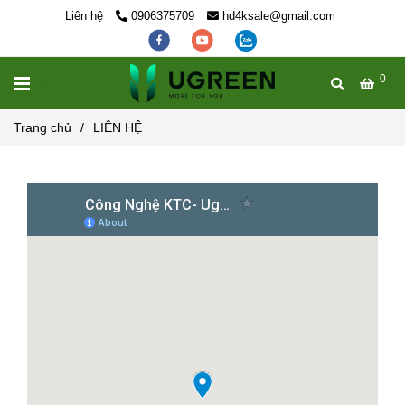
Liên hệ
0906375709
hd4ksale@gmail.com
0
MENU
Trang chủ
/
LIÊN HỆ