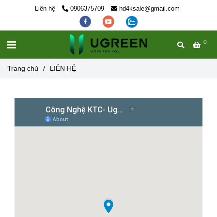
Liên hệ
0906375709
hd4ksale@gmail.com
0
MENU
Trang chủ
/
LIÊN HỆ