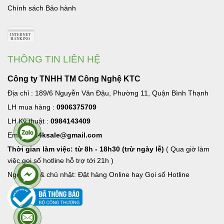
Chính sách Bảo hành
THÔNG TIN LIÊN HỆ
Công ty TNHH TM Công Nghệ KTC
Địa chỉ : 189/6 Nguyễn Văn Đậu, Phường 11, Quận Bình Thạnh
LH mua hàng :
0906375709
LH Kỹ thuật :
0984143409
Email:
hd4ksale@gmail.com
Thời gian làm việc: từ 8h - 18h30 (trừ ngày lễ)
( Qua giờ làm
việc goi số hotline hỗ trợ tới 21h )
Ngoài giờ & chủ nhật: Đặt hàng Online hay Gọi số Hotline