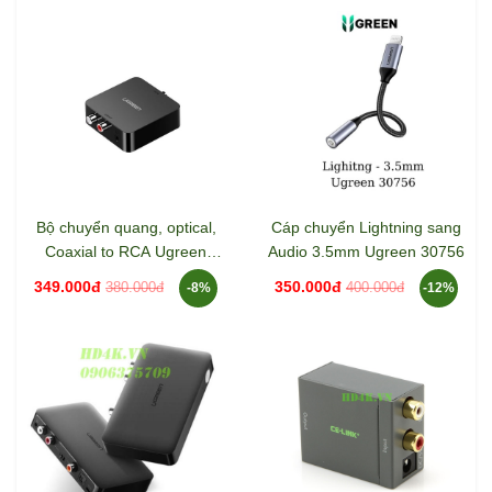
Bộ chuyển quang, optical,
Cáp chuyển Lightning sang
Coaxial to RCA Ugreen
Audio 3.5mm Ugreen 30756
30523
349.000đ
350.000đ
380.000đ
400.000đ
-8%
-12%