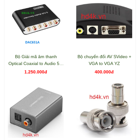
Bộ Giải mã âm thanh
Bộ chuyển đổi AV SVideo +
Optical Coaxial to Audio 5.1
VGA to VGA YZ
KTECH DAC651A
1.250.000đ
400.000đ