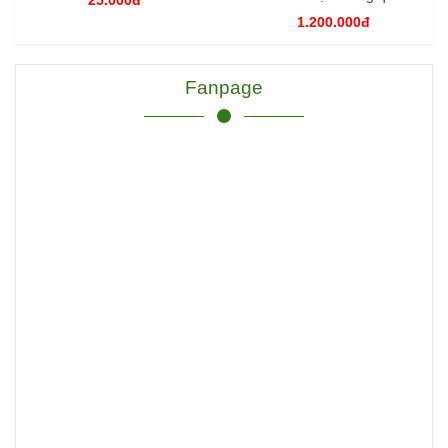
25.000đ
Dtech DT-6526
1.200.000đ
Fanpage