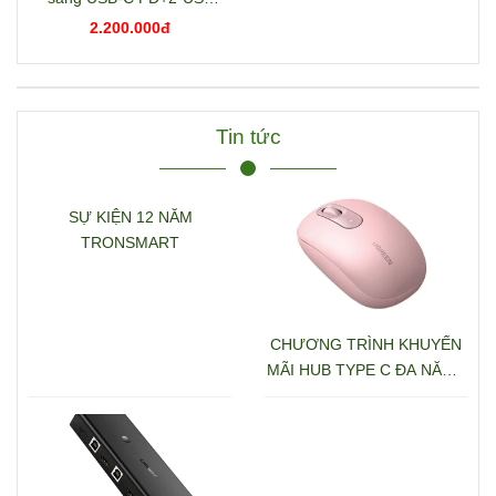
3.2+USB-C 3.2+2*USB
2.200.000đ
3.0+RJ45+2*HDMI+DP+S
D/TF+3.5mm hỗ trợ 4K
Ugreen 15978 CM681
Tin tức
SỰ KIỆN 12 NĂM
TRONSMART
CHƯƠNG TRÌNH KHUYẾN
MÃI HUB TYPE C ĐA NĂNG
15600 + 15601