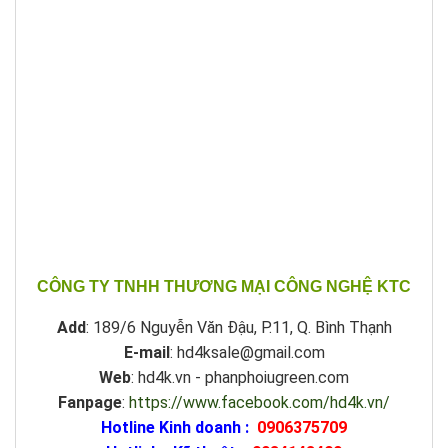
CÔNG TY TNHH THƯƠNG MẠI CÔNG NGHỆ KTC
Add
: 189/6 Nguyễn Văn Đậu, P.11, Q. Bình Thạnh
E-mail
: hd4ksale@gmail.com
Web
: hd4k.vn - phanphoiugreen.com
Fanpage
:
https://www.facebook.com/hd4k.vn/
Hotline Kinh doanh :
0906375709