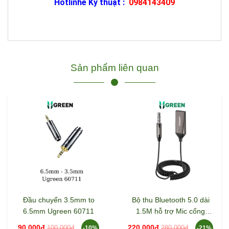
Hotlinhe Kỹ thuật :
0984143409
Sản phẩm liên quan
Đầu chuyển 3.5mm to
Bộ thu Bluetooth 5.0 dài
6.5mm Ugreen 60711
1.5M hỗ trợ Mic cổng
3.5mm Ugreen 70601
90.000đ
220.000đ
100.000đ
280.000đ
-10%
-21%