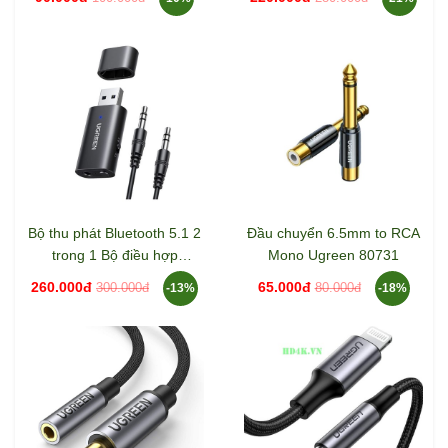
Bộ thu phát Bluetooth 5.1 2
Đầu chuyển 6.5mm to RCA
trong 1 Bộ điều hợp
Mono Ugreen 80731
Bluetooth không dây
260.000đ
65.000đ
300.000đ
80.000đ
-13%
-18%
Ugreen 60300