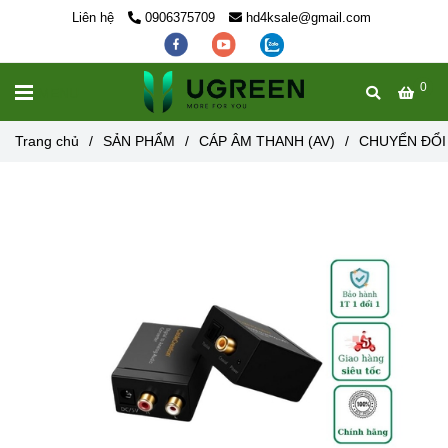
Liên hệ
0906375709
hd4ksale@gmail.com
0
MENU
Trang chủ
/
SẢN PHẨM
/
CÁP ÂM THANH (AV)
/
CHUYỂN ĐỔI