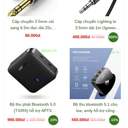
Cáp chuyển 3.5mm cái
Cáp chuyển Lighting to
sang 6.5m đực dài 25cm
3.5mm dài 1m Ugreen
Ugreen 20498
70509
80.000đ
400.000đ
40.000đ
900%
Bộ thu phát Bluetooth 5.0
Bộ thu bluetooth 5.1 cho
(TX/RX) hỗ trợ APTX
loa, amly hỗ trợ cổng
Ugreen 70158
3.5mm + rca ugreen 40759
990.000đ
450.000đ
1.100.000đ
500.000đ
-10%
-10%