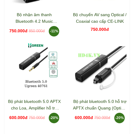
Bộ nhận âm thanh
Bộ chuyển AV sang Optical /
Bluetooth 4.2 Music
Coaxial cao cấp CE-LINK
Receiver Ugreen 40856
750.000đ
750.000đ
850.000đ
-11%
Bộ phát bluetooth 5.0 APTX
Bộ phát bluetooth 5.0 hỗ trợ
cho Loa, Amplifier hỗ trợ
APTX chuẩn Quang (Optical
jack 3.5mm Ugreen 40761
) Ugreen 50213
600.000đ
600.000đ
750.000đ
750.000đ
-20%
-20%