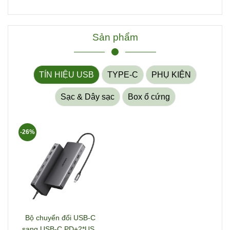
Sản phẩm
TÍN HIỆU USB
TYPE-C
PHỤ KIỆN
Sạc & Dây sạc
Box ổ cứng
-26%
Bộ chuyển đổi USB-C
sang USB-C PD+2*USB