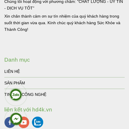
GỘP KVM LÀ GÌ
CÔNG TY TNHH TM CÔNG NGHỆ KTC
PHÂN PHỐI CÁP TÍN HIỆU, THIẾT BỊ PHỤ KIỆN CÔNG NGHỆ
Chúng tôi hoạt động với phương châm: "CHẤT LƯỢNG - UY TÍN
- DỊCH VỤ TỐT"
Xin chân thành cảm ơn sự tín nhiệm của quý khách hàng trong
suốt thời gian vừa qua. Kính chúc quý khách hàng Sức Khỏe và
Thành Công!