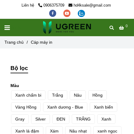
Liên hệ
0906375709
hd4ksale@gmail.com
0
MENU
Trang chủ
/
Cáp máy in
Bộ lọc
Màu
Xanh chấm bi
Trắng
Nâu
Hồng
Vàng Hồng
Xanh dương - Blue
Xanh biển
Gray
Silver
ĐEN
TRẮNG
Xanh
Xanh lá đậm
Xám
Nâu nhạt
xanh ngọc