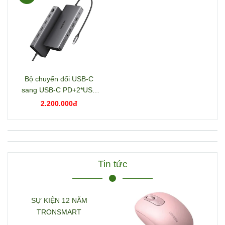
Sản phẩm
TÍN HIỆU USB
TYPE-C
PHỤ KIỆN
Sạc & Dây sạc
Box ổ cứng
-26%
Bộ chuyển đổi USB-C
sang USB-C PD+2*USB