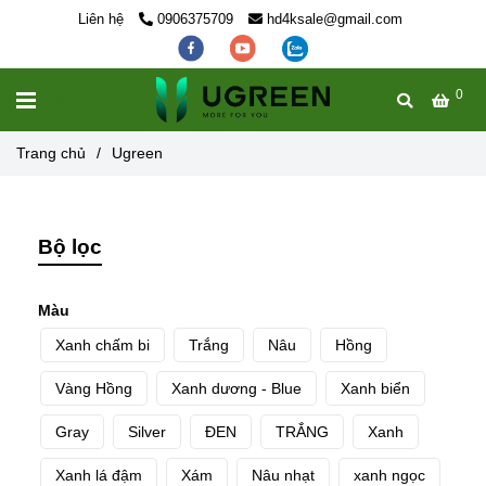
Liên hệ
0906375709
hd4ksale@gmail.com
0
MENU
Trang chủ
/
Ugreen
Bộ lọc
Màu
Xanh chấm bi
Trắng
Nâu
Hồng
Vàng Hồng
Xanh dương - Blue
Xanh biển
Gray
Silver
ĐEN
TRẮNG
Xanh
Xanh lá đậm
Xám
Nâu nhạt
xanh ngọc