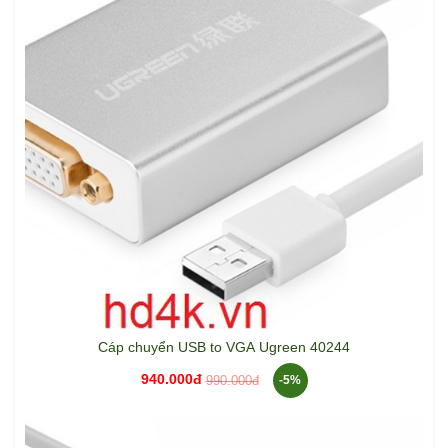
Cáp chuyển USB to VGA Ugreen 40244
940.000đ
990.000đ
-5%