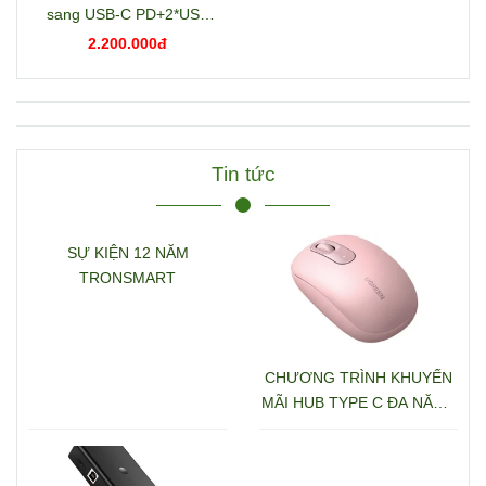
sang USB-C PD+2*USB
3.2+USB-C 3.2+2*USB
2.200.000đ
3.0+RJ45+2*HDMI+DP+S
D/TF+3.5mm hỗ trợ 4K
Ugreen 15978 CM681
Tin tức
SỰ KIỆN 12 NĂM
TRONSMART
CHƯƠNG TRÌNH KHUYẾN
MÃI HUB TYPE C ĐA NĂNG
15600 + 15601