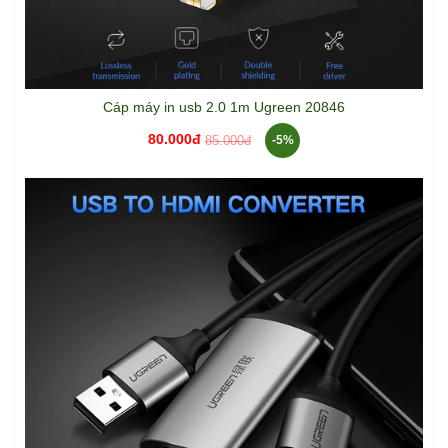
Cáp máy in usb 2.0 1m Ugreen 20846
80.000đ
85.000đ
-5%