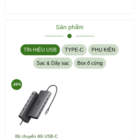
Sản phẩm
TÍN HIỆU USB
TYPE-C
PHỤ KIỆN
Sạc & Dây sạc
Box ổ cứng
-26%
Bộ chuyển đổi USB-C