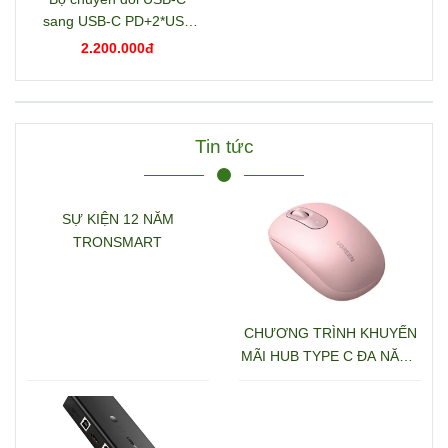
sang USB-C PD+2*USB
3.2+USB-C 3.2+2*USB
2.200.000đ
3.0+RJ45+2*HDMI+DP+S
D/TF+3.5mm hỗ trợ 4K
Ugreen 15978 CM681
Tin tức
SỰ KIỆN 12 NĂM
TRONSMART
CHƯƠNG TRÌNH KHUYẾN
MÃI HUB TYPE C ĐA NĂNG
15600 + 15601