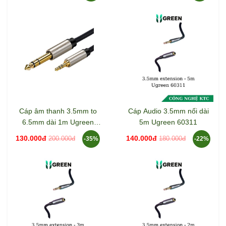
Cáp âm thanh 3.5mm to
Cáp Audio 3.5mm nối dài
6.5mm dài 1m Ugreen
5m Ugreen 60311
10625 AV127
130.000đ
140.000đ
200.000đ
180.000đ
-35%
-22%