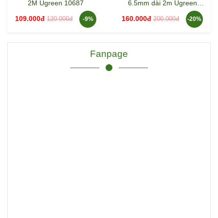
2M Ugreen 10687
6.5mm dài 2m Ugreen
10628 AV127
109.000đ
160.000đ
120.000đ
200.000đ
-9%
-20%
Fanpage