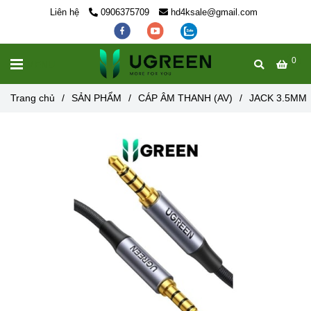
Liên hệ
0906375709
hd4ksale@gmail.com
0
MENU
Trang chủ
/
SẢN PHẨM
/
CÁP ÂM THANH (AV)
/
JACK 3.5MM