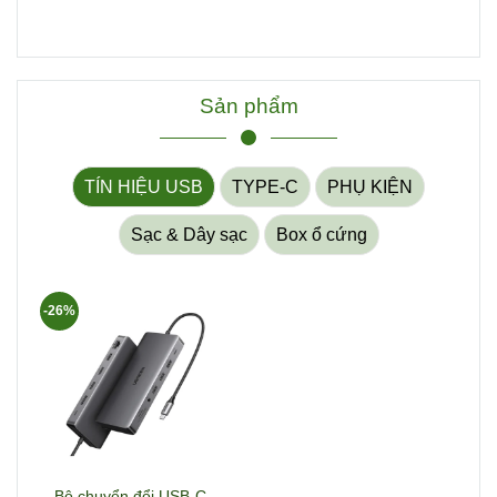
Sản phẩm
TÍN HIỆU USB
TYPE-C
PHỤ KIỆN
Sạc & Dây sạc
Box ổ cứng
-26%
Bộ chuyển đổi USB-C