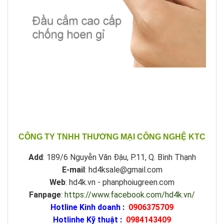
CÔNG TY TNHH THƯƠNG MẠI CÔNG NGHỆ KTC
Add
: 189/6 Nguyễn Văn Đậu, P.11, Q. Bình Thạnh
E-mail
: hd4ksale@gmail.com
Web
: hd4k.vn - phanphoiugreen.com
Fanpage
:
https://www.facebook.com/hd4k.vn/
Hotline Kinh doanh :
0906375709
Hotlinhe Kỹ thuật :
0984143409