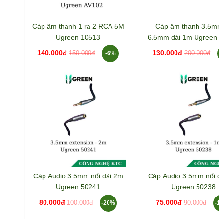
Cáp âm thanh 1 ra 2 RCA 5M
Cáp âm thanh 3.5m
Ugreen 10513
6.5mm dài 1m Ugreen
AV127
140.000đ
130.000đ
-6%
150.000đ
200.000đ
Cáp Audio 3.5mm nối dài 2m
Cáp Audio 3.5mm nối 
Ugreen 50241
Ugreen 50238
80.000đ
75.000đ
-20%
-
100.000đ
90.000đ