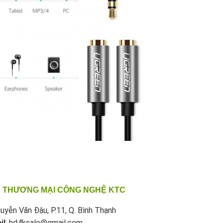
 THƯƠNG MẠI CÔNG NGHỆ KTC
uyễn Văn Đậu, P.11, Q. Bình Thạnh
il
: hd4ksale@gmail.com