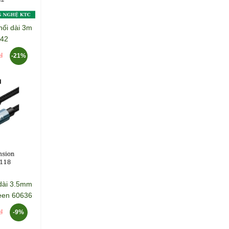
ối dài 3m
242
-21%
đ
dài 3.5mm
een 60636
-9%
đ