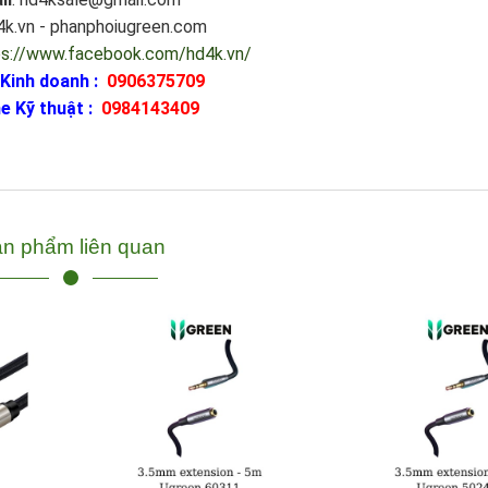
d4k.vn - phanphoiugreen.com
ps://www.facebook.com/hd4k.vn/
 Kinh doanh :
0906375709
e Kỹ thuật :
0984143409
n phẩm liên quan