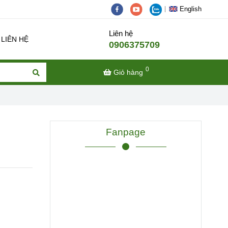
English
Liên hệ
LIÊN HỆ
0906375709
0
Giỏ hàng
Fanpage