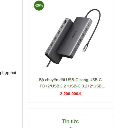
-26%
g hợp hai
Bộ chuyển đổi USB-C sang USB-C
PD+2*USB 3.2+USB-C 3.2+2*USB
3.0+RJ45+2*HDMI+DP+SD/TF+3.5mm
2.200.000đ
hỗ trợ 4K Ugreen 15978 CM681
Tin tức