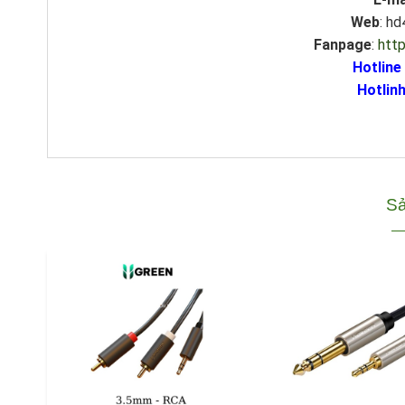
Web
: h
Fanpage
:
htt
Hotline
Hotlinh
Sả