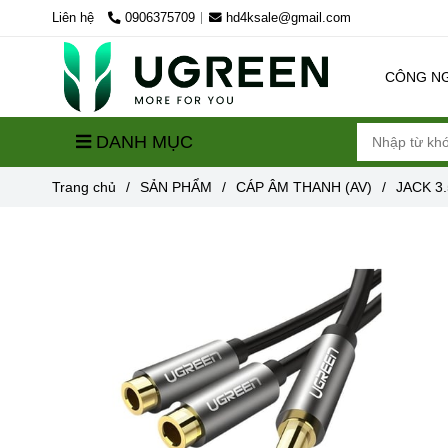
Liên hệ
0906375709
hd4ksale@gmail.com
CÔNG N
DANH MỤC
Trang chủ
/
SẢN PHẨM
/
CÁP ÂM THANH (AV)
/
JACK 3