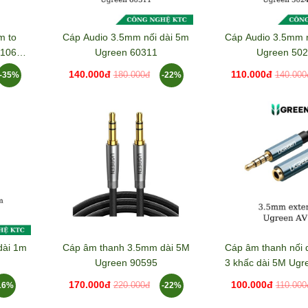
m to
Cáp Audio 3.5mm nối dài 5m
Cáp Audio 3.5mm n
 10625
Ugreen 60311
Ugreen 50
140.000đ
110.000đ
-35%
-22%
180.000đ
140.000
dài 1m
Cáp âm thanh 3.5mm dài 5M
Cáp âm thanh nối 
Ugreen 90595
3 khấc dài 5M Ugr
170.000đ
100.000đ
16%
-22%
220.000đ
110.000