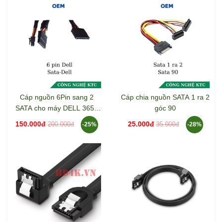
Cáp nguồn 6Pin sang 2
Cáp chia nguồn SATA 1 ra 2
SATA cho máy DELL 3653
góc 90
3650 3655
150.000đ
25.000đ
200.000đ
35.000đ
-25%
-28%