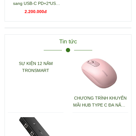
sang USB-C PD+2*USB
3.2+USB-C 3.2+2*USB
2.200.000đ
3.0+RJ45+2*HDMI+DP+S
D/TF+3.5mm hỗ trợ 4K
Ugreen 15978 CM681
Tin tức
SỰ KIỆN 12 NĂM
TRONSMART
CHƯƠNG TRÌNH KHUYẾN
MÃI HUB TYPE C ĐA NĂNG
15600 + 15601