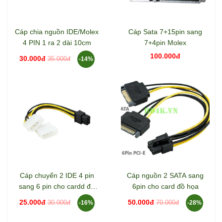
Cáp chia nguồn IDE/Molex
Cáp Sata 7+15pin sang
4 PIN 1 ra 2 dài 10cm
7+4pin Molex
100.000đ
30.000đ
35.000đ
-14%
Cáp chuyển 2 IDE 4 pin
Cáp nguồn 2 SATA sang
sang 6 pin cho cardd đồ
6pin cho card đồ họa
họa
25.000đ
50.000đ
30.000đ
70.000đ
-16%
-28%