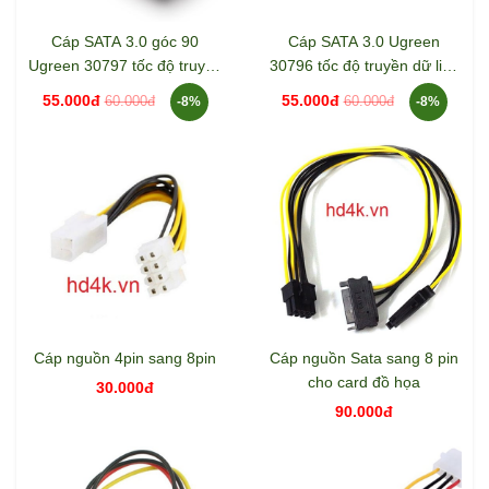
Cáp SATA 3.0 góc 90
Cáp SATA 3.0 Ugreen
Ugreen 30797 tốc độ truyền
30796 tốc độ truyền dữ liệu
dữ liệu cao
cao
55.000đ
55.000đ
60.000đ
60.000đ
-8%
-8%
Cáp nguồn 4pin sang 8pin
Cáp nguồn Sata sang 8 pin
cho card đồ họa
30.000đ
90.000đ