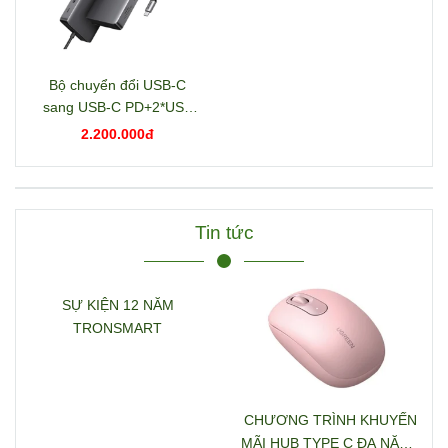
Bộ chuyển đổi USB-C
sang USB-C PD+2*USB
3.2+USB-C 3.2+2*USB
2.200.000đ
3.0+RJ45+2*HDMI+DP+S
D/TF+3.5mm hỗ trợ 4K
Ugreen 15978 CM681
Tin tức
SỰ KIỆN 12 NĂM
TRONSMART
CHƯƠNG TRÌNH KHUYẾN
MÃI HUB TYPE C ĐA NĂNG