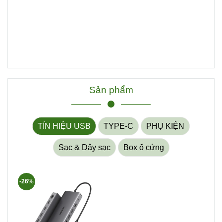
Sản phẩm
TÍN HIỆU USB
TYPE-C
PHỤ KIỆN
Sạc & Dây sạc
Box ổ cứng
-26%