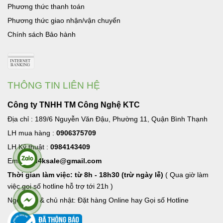
Phương thức thanh toán
Phương thức giao nhận/vận chuyển
Chính sách Bảo hành
THÔNG TIN LIÊN HỆ
Công ty TNHH TM Công Nghệ KTC
Địa chỉ : 189/6 Nguyễn Văn Đậu, Phường 11, Quận Bình Thạnh
LH mua hàng :
0906375709
LH Kỹ thuật :
0984143409
Email:
hd4ksale@gmail.com
Thời gian làm việc: từ 8h - 18h30 (trừ ngày lễ)
( Qua giờ làm
việc goi số hotline hỗ trợ tới 21h )
Ngoài giờ & chủ nhật: Đặt hàng Online hay Gọi số Hotline