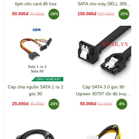
6pin cho card đồ họa
SATA cho máy DELL 3653
3650 3655
50.000đ
150.000đ
70.000đ
200.000đ
-28%
-25%
Cáp chia nguồn SATA 1 ra 2
Cáp SATA 3.0 góc 90
góc 90
Ugreen 30797 tốc độ truyền
dữ liệu cao
25.000đ
55.000đ
35.000đ
60.000đ
-28%
-8%