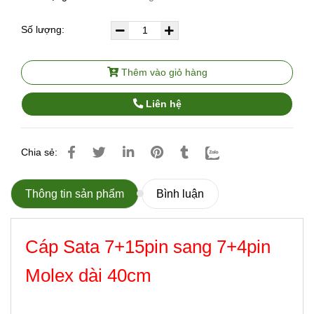
Số lượng:
Thêm vào giỏ hàng
Liên hệ
Chia sẻ:
Thông tin sản phẩm
Bình luận
Cáp Sata 7+15pin sang 7+4pin
Molex dài 40cm