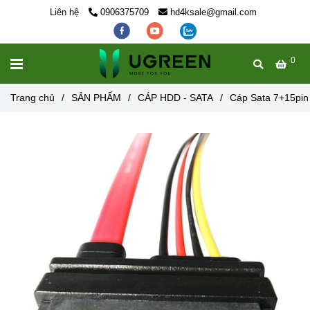
Liên hệ
0906375709
hd4ksale@gmail.com
0
MENU
Trang chủ
/
SẢN PHẨM
/
CÁP HDD - SATA
/
Cáp Sata 7+15pin