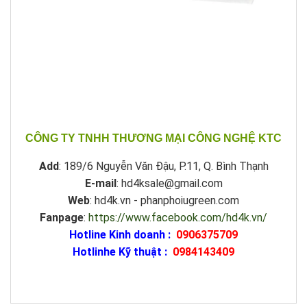
CÔNG TY TNHH THƯƠNG MẠI CÔNG NGHỆ KTC
Add
: 189/6 Nguyễn Văn Đậu, P.11, Q. Bình Thạnh
E-mail
: hd4ksale@gmail.com
Web
: hd4k.vn - phanphoiugreen.com
Fanpage
:
https://www.facebook.com/hd4k.vn/
Hotline Kinh doanh :
0906375709
Hotlinhe Kỹ thuật :
0984143409