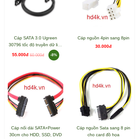
Cáp SATA 3.0 Ugreen
Cáp nguồn 4pin sang 8pin
30796 tốc độ truyền dữ liệu
30.000đ
cao
55.000đ
60.000đ
-8%
Cáp nối dài SATA+Power
Cáp nguồn Sata sang 8 pin
30cm cho HDD, SSD, DVD
cho card đồ họa