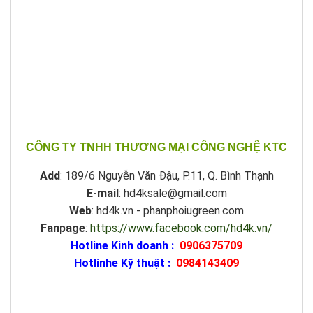
CÔNG TY TNHH THƯƠNG MẠI CÔNG NGHỆ KTC
Add
: 189/6 Nguyễn Văn Đậu, P.11, Q. Bình Thạnh
E-mail
: hd4ksale@gmail.com
Web
: hd4k.vn - phanphoiugreen.com
Fanpage
:
https://www.facebook.com/hd4k.vn/
Hotline Kinh doanh :
0906375709
Hotlinhe Kỹ thuật :
0984143409