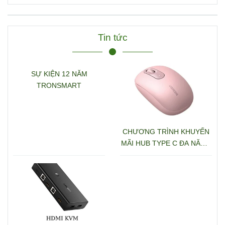
D/TF+3.5mm hỗ trợ 4K
Ugreen 15978 CM681
Tin tức
SỰ KIỆN 12 NĂM
TRONSMART
CHƯƠNG TRÌNH KHUYẾN
MÃI HUB TYPE C ĐA NĂNG
15600 + 15601