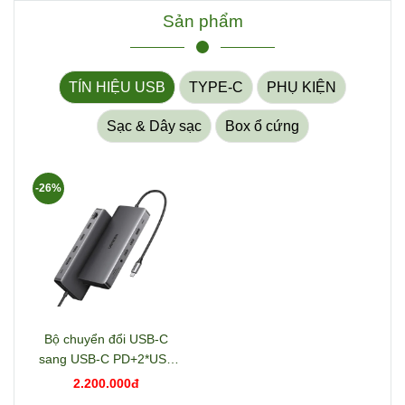
Sản phẩm
TÍN HIỆU USB
TYPE-C
PHỤ KIỆN
Sạc & Dây sạc
Box ổ cứng
-26%
Bộ chuyển đổi USB-C
sang USB-C PD+2*USB
3.2+USB-C 3.2+2*USB
2.200.000đ
3.0+RJ45+2*HDMI+DP+S