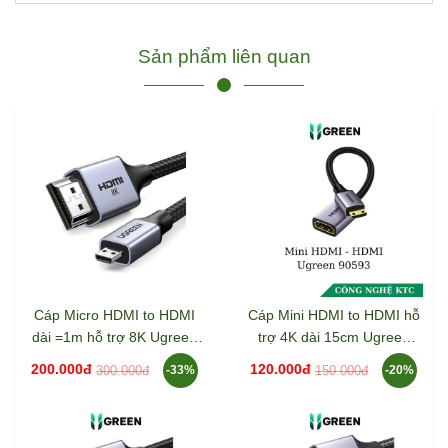
Sản phẩm liên quan
Cáp Micro HDMI to HDMI
Cáp Mini HDMI to HDMI hỗ
dài =1m hỗ trợ 8K Ugreen
trợ 4K dài 15cm Ugreen
15516
90593
200.000đ
120.000đ
300.000đ
150.000đ
-33%
-20%