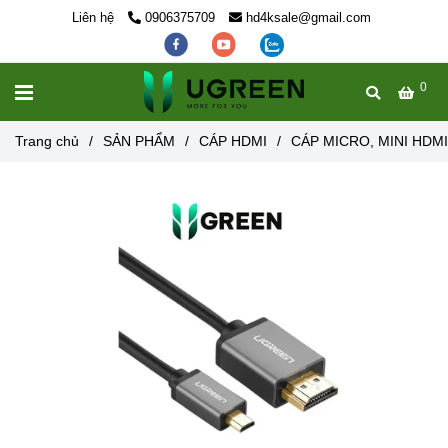
Liên hệ
0906375709
hd4ksale@gmail.com
0
MENU
Trang chủ
/
SẢN PHẨM
/
CÁP HDMI
/
CÁP MICRO, MINI HDMI