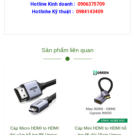
Hotline Kinh doanh :
0906375709
Hotlinhe Kỹ thuật :
0984143409
Sản phẩm liên quan
Cáp Micro HDMI to HDMI
Cáp Mini HDMI to HDMI hỗ
dài =1m hỗ trợ 8K Ugreen
trợ 4K dài 15cm Ugreen