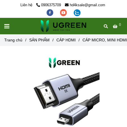
Liên hệ
0906375709
hd4ksale@gmail.com
0
MENU
Trang chủ
/
SẢN PHẨM
/
CÁP HDMI
/
CÁP MICRO, MINI HDMI