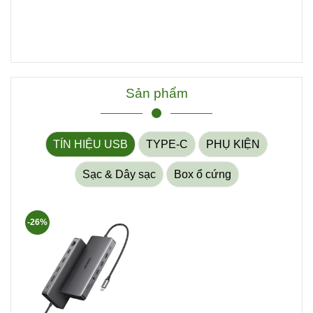
Sản phẩm
TÍN HIỆU USB
TYPE-C
PHỤ KIỆN
Sạc & Dây sạc
Box ổ cứng
-26%