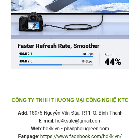
CÔNG TY TNHH THƯƠNG MẠI CÔNG NGHỆ KTC
Add
: 189/6 Nguyễn Văn Đậu, P.11, Q. Bình Thạnh
E-mail
: hd4ksale@gmail.com
Web
: hd4k.vn - phanphoiugreen.com
Fanpage
:
https://www.facebook.com/hd4k.vn/