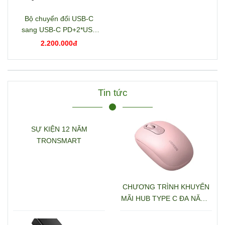
Bộ chuyển đổi USB-C
sang USB-C PD+2*USB
3.2+USB-C 3.2+2*USB
2.200.000đ
3.0+RJ45+2*HDMI+DP+S
D/TF+3.5mm hỗ trợ 4K
Ugreen 15978 CM681
Tin tức
SỰ KIỆN 12 NĂM
TRONSMART
CHƯƠNG TRÌNH KHUYẾN
MÃI HUB TYPE C ĐA NĂNG
15600 + 15601