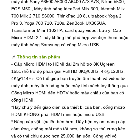
máy ảnh Sony A6500 A6000 A6400 A73 A7S, Nikon b500,
EOS M50 , Máy tính bảng IdeaPad Miix 300, Ideatab Miix
700 Miix 2 710 S6000, ThinkPad 10 8, ultrabook Yoga 2
Pro 3, Yoga 700 710, 710s, ZenBook UX305UA,
Transformer Mini T102HA, card quay video. Lưu ý: Cáp
Micro HDMI 2.1 này không thể phù hợp với điện thoại hoặc
máy tính bảng Samsung có cổng Micro USB.
📌
Thông tin sản phẩm
- Cáp Micro HDMI to HDMI dài 2m hỗ trợ 8K Ugreen
15517hỗ trợ độ phân giải Full HD 8K@60Hz, 4K@120Hz,
4K@144Hz. Có thể giúp bạn truyền âm thanh và video từ
máy ảnh, máy tính bảng hoặc máy tính xách tay thông qua
Cổng Micro HDMI đến HDTV hoặc máy chiếu của bạn có
cổng HDMI.
*Hãy chú ý đến giao diện của thiết bị của bạn, cổng micro
HDMI KHÔNG phải HDMI mini hoặc micro USB.
* Nâng cấp vật liệu lên bền hơn: Dây bện nylon, nâng cấp
cảm ứng, chống mài mòn tốt hơn, không sợ thú cưng kéo
và có thể chịu được hơn 25.000 lần uốn. Cộng với vỏ