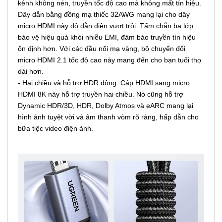
kênh không nén, truyền tốc độ cao mà không mất tín hiệu.
Dây dẫn bằng đồng mạ thiếc 32AWG mang lại cho dây
micro HDMI này độ dẫn điện vượt trội. Tấm chắn ba lớp
bảo vệ hiệu quả khỏi nhiễu EMI, đảm bảo truyền tín hiệu
ổn định hơn. Với các đầu nối mạ vàng, bộ chuyển đổi
micro HDMI 2.1 tốc độ cao này mang đến cho bạn tuổi thọ
dài hơn.
- Hai chiều và hỗ trợ HDR động: Cáp HDMI sang micro
HDMI 8K này hỗ trợ truyền hai chiều. Nó cũng hỗ trợ
Dynamic HDR/3D, HDR, Dolby Atmos và eARC mang lại
hình ảnh tuyệt vời và âm thanh vòm rõ ràng, hấp dẫn cho
bữa tiệc video điện ảnh.