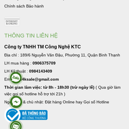
Chính sách Bảo hành
THÔNG TIN LIÊN HỆ
Công ty TNHH TM Công Nghệ KTC
Địa chỉ : 189/6 Nguyễn Văn Đậu, Phường 11, Quận Bình Thạnh
LH mua hàng :
0906375709
LH Kỹ thuật :
0984143409
Email:
hd4ksale@gmail.com
Thời gian làm việc: từ 8h - 18h30 (trừ ngày lễ)
( Qua giờ làm
việc goi số hotline hỗ trợ tới 21h )
Ngoài giờ & chủ nhật: Đặt hàng Online hay Gọi số Hotline