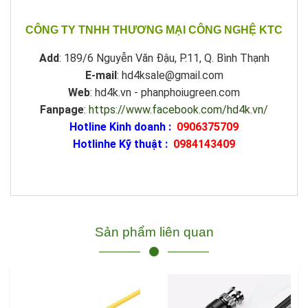
CÔNG TY TNHH THƯƠNG MẠI CÔNG NGHỆ KTC
Add
: 189/6 Nguyễn Văn Đậu, P.11, Q. Bình Thạnh
E-mail
: hd4ksale@gmail.com
Web
: hd4k.vn - phanphoiugreen.com
Fanpage
:
https://www.facebook.com/hd4k.vn/
Hotline Kinh doanh :
0906375709
Hotlinhe Kỹ thuật :
0984143409
Sản phẩm liên quan