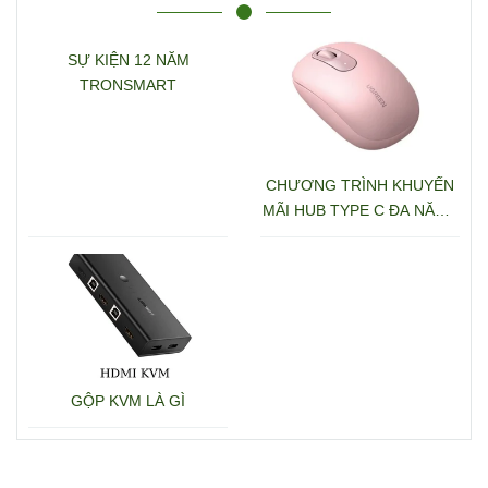
SỰ KIỆN 12 NĂM
TRONSMART
CHƯƠNG TRÌNH KHUYẾN
MÃI HUB TYPE C ĐA NĂNG
15600 + 15601
GỘP KVM LÀ GÌ