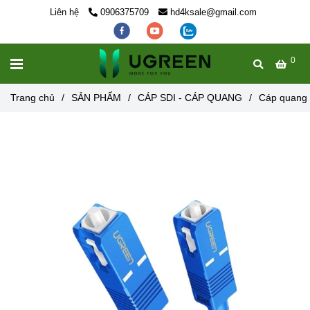
Liên hệ
0906375709
hd4ksale@gmail.com
0
MENU
Trang chủ
/
SẢN PHẨM
/
CÁP SDI - CÁP QUANG
/
Cáp quang 