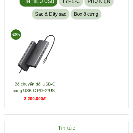
TÍN HIỆU USB
TYPE-C
PHỤ KIỆN
Sạc & Dây sạc
Box ổ cứng
-26%
Bộ chuyển đổi USB-C
sang USB-C PD+2*USB
3.2+USB-C 3.2+2*USB
2.200.000đ
3.0+RJ45+2*HDMI+DP+S
D/TF+3.5mm hỗ trợ 4K
Ugreen 15978 CM681
Tin tức