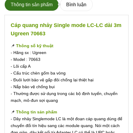
Thông tin sản phẩm
Bình luận
Cáp quang nhảy Single mode LC-LC dài 3m
Ugreen 70663
📌
Thông số kỹ thuật
- Hãng sx : Ugreen
- Model : 70663
- Lõi cấp A
- Cấu trúc chèn gốm ba vòng
- Đuôi lưới bảo vệ gấp đôi chống lại thiệt hại
- Nắp bảo vệ chống bụi
- Thường được sử dụng trong các bộ định tuyến, chuyển
mạch, mô-đun sợi quang
📌
Thông tin sản phẩm
- Dây nhảy Singlemode LC là một đoạn cáp quang dùng để
chuyển đổi tín hiệu sang các module quang. Nói một cách
đơn giản, dây kết nối từ Adapter LC có thể là UPC hoặc