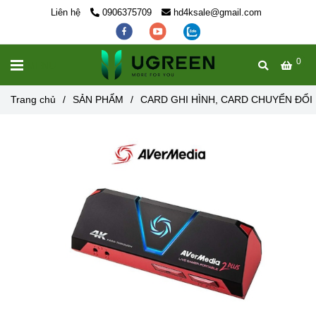
Liên hệ
0906375709
hd4ksale@gmail.com
0
MENU
Trang chủ
/
SẢN PHẨM
/
CARD GHI HÌNH, CARD CHUYỂN ĐỔI