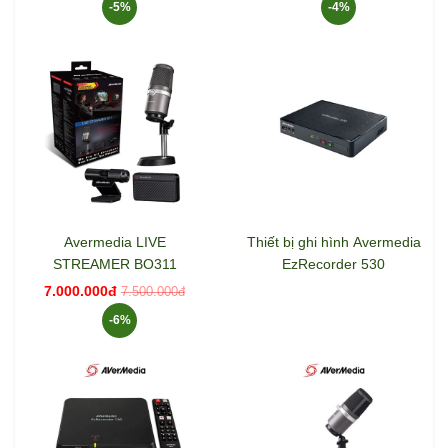
-5%
-4%
Avermedia LIVE
Thiết bị ghi hình Avermedia
STREAMER BO311
EzRecorder 530
7.000.000đ
7.500.000đ
-6%