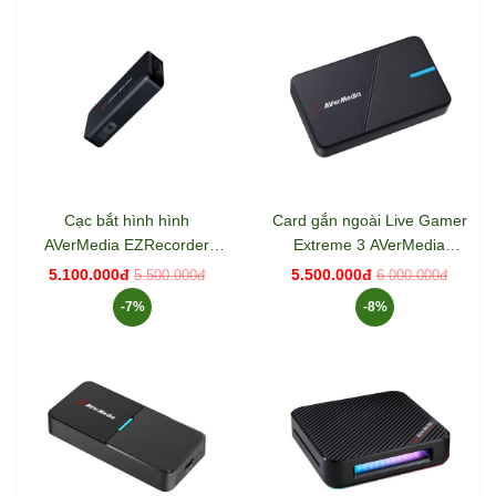
Cạc bắt hình hình
Card gắn ngoài Live Gamer
AVerMedia EZRecorder
Extreme 3 AVerMedia
ER330
GC551G2
5.100.000đ
5.500.000đ
5.500.000đ
6.000.000đ
-7%
-8%