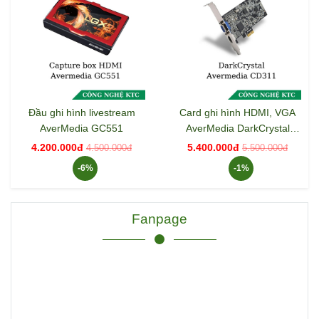
Đầu ghi hình livestream
Card ghi hình HDMI, VGA
AverMedia GC551
AverMedia DarkCrystal
CD311
4.200.000đ
5.400.000đ
4.500.000đ
5.500.000đ
-6%
-1%
Fanpage