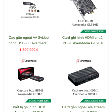
Cạc gắn ngoài AV Svideo
Card ghi hình HDMI chuẩn
cổng USB 2.0 Avermedia
PCI-E AverMedia GL510E
C039
1.800.000đ
Thiết bị ghi hình HDMI
Card gắn ngoài live stream