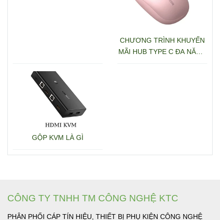
CHƯƠNG TRÌNH KHUYẾN
MÃI HUB TYPE C ĐA NĂNG
15600 + 15601
GỘP KVM LÀ GÌ
CÔNG TY TNHH TM CÔNG NGHỆ KTC
PHÂN PHỐI CÁP TÍN HIỆU, THIẾT BỊ PHỤ KIỆN CÔNG NGHỆ