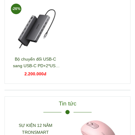
-26%
Bộ chuyển đổi USB-C
sang USB-C PD+2*USB
3.2+USB-C 3.2+2*USB
2.200.000đ
3.0+RJ45+2*HDMI+DP+S
D/TF+3.5mm hỗ trợ 4K
Ugreen 15978 CM681
Tin tức
SỰ KIỆN 12 NĂM
TRONSMART