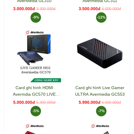
AverMedia GL310
Avermedia GC311
3.000.000đ
3.500.000đ
3.300.000đ
4.000.000đ
-9%
-12%
Card ghi hình HDMI
Card ghi hình Live Gamer
Avermdia GC570 LIVE
ULTRA Avermedia GC553
GAMER HD2 FULL HD
5.000.000đ
5.990.000đ
5.300.000đ
6.500.000đ
1080
-5%
-7%