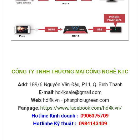
CÔNG TY TNHH THƯƠNG MẠI CÔNG NGHỆ KTC
Add
: 189/6 Nguyễn Văn Đậu, P.11, Q. Bình Thạnh
E-mail
: hd4ksale@gmail.com
Web
: hd4k.vn - phanphoiugreen.com
Fanpage
:
https://www.facebook.com/hd4k.vn/
Hotline Kinh doanh :
0906375709
Hotlinhe Kỹ thuật :
0984143409