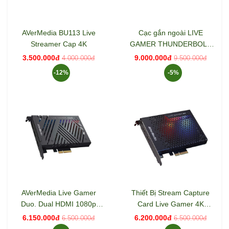
AVerMedia BU113 Live
Cạc gắn ngoài LIVE
Streamer Cap 4K
GAMER THUNDERBOLT
CAPTURE BOX Avermedia
3.500.000đ
9.000.000đ
4.000.000đ
9.500.000đ
GC555
-12%
-5%
AVerMedia Live Gamer
Thiết Bị Stream Capture
Duo. Dual HDMI 1080p
Card Live Gamer 4K
Video Capture Card
AverMedia GC573
6.150.000đ
6.200.000đ
6.500.000đ
6.500.000đ
(GC570D)