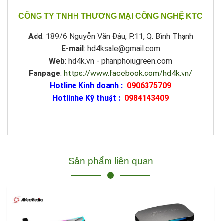
CÔNG TY TNHH THƯƠNG MẠI CÔNG NGHỆ KTC
Add
: 189/6 Nguyễn Văn Đậu, P.11, Q. Bình Thạnh
E-mail
: hd4ksale@gmail.com
Web
: hd4k.vn - phanphoiugreen.com
Fanpage
:
https://www.facebook.com/hd4k.vn/
Hotline Kinh doanh :
0906375709
Hotlinhe Kỹ thuật :
0984143409
Sản phẩm liên quan