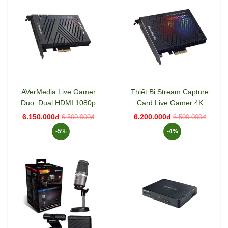
AVerMedia Live Gamer
Thiết Bị Stream Capture
Duo. Dual HDMI 1080p
Card Live Gamer 4K
Video Capture Card
AverMedia GC573
6.150.000đ
6.200.000đ
6.500.000đ
6.500.000đ
(GC570D)
-5%
-4%