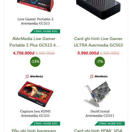
AVerMedia Live Gamer
Card ghi hình Live Gamer
Portable 2 Plus GC513 4K
ULTRA Avermedia GC553
GC513
4.750.000đ
5.990.000đ
5.500.000đ
6.500.000đ
-13%
-7%
Đầu ghi hình livestream
Card ghi hình HDMI, VGA