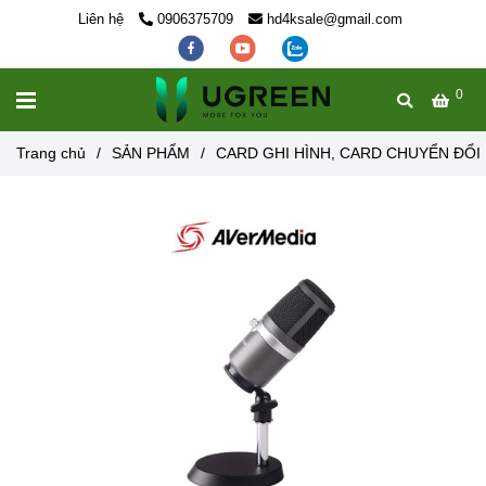
Liên hệ
0906375709
hd4ksale@gmail.com
0
MENU
Trang chủ
/
SẢN PHẨM
/
CARD GHI HÌNH, CARD CHUYỂN ĐỔI