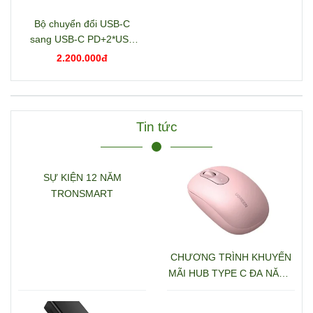
Bộ chuyển đổi USB-C
sang USB-C PD+2*USB
3.2+USB-C 3.2+2*USB
2.200.000đ
3.0+RJ45+2*HDMI+DP+S
D/TF+3.5mm hỗ trợ 4K
Ugreen 15978 CM681
Tin tức
SỰ KIỆN 12 NĂM
TRONSMART
CHƯƠNG TRÌNH KHUYẾN
MÃI HUB TYPE C ĐA NĂNG
15600 + 15601