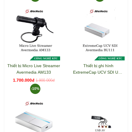
Thiết bị Micro Live Streamer
Thiết bị ghi hình
Avermedia AM133
ExtremeCap UCV SDI USB
3.0 AVerMedia BU111
1.700.000đ
1.900.000đ
-10%