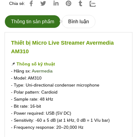
Chia sẻ:
Thông tin sản phẩm
Bình luận
Thiết bị Micro Live Streamer Avermedia
AM310
📌
Thông số kỹ thuật
- Hãng sx:
Avermedia
- Model: AM310
- Type: Uni-directional condenser microphone
- Polar pattern: Cardioid
- Sample rate: 48 kHz
- Bit rate: 16-bit
- Power required: USB (5V DC)
- Sensitivity: -60 ± 5 dB (at 1 kHz, 0 dB = 1 V/u bar)
- Frequency response: 20–20,000 Hz