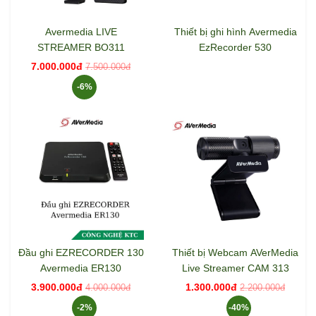
Avermedia LIVE
Thiết bị ghi hình Avermedia
STREAMER BO311
EzRecorder 530
7.000.000đ
7.500.000đ
-6%
Đầu ghi EZRECORDER 130
Thiết bị Webcam AVerMedia
Avermedia ER130
Live Streamer CAM 313
3.900.000đ
1.300.000đ
4.000.000đ
2.200.000đ
-2%
-40%