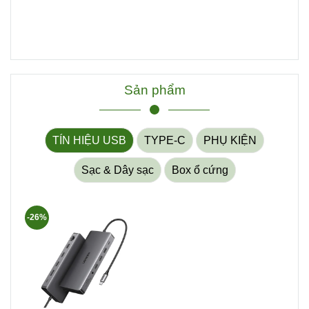
Sản phẩm
TÍN HIỆU USB
TYPE-C
PHỤ KIỆN
Sạc & Dây sạc
Box ổ cứng
-26%