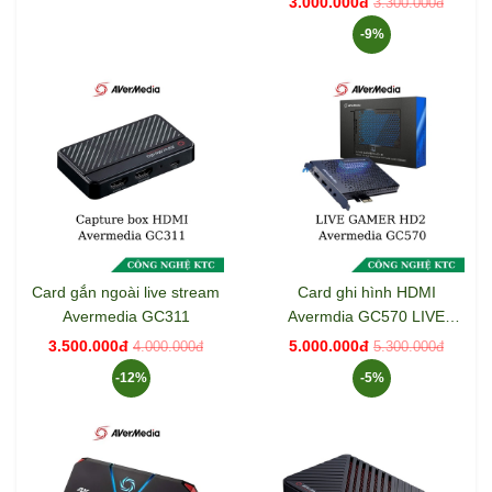
3.000.000đ
3.300.000đ
-9%
Card gắn ngoài live stream
Card ghi hình HDMI
Avermedia GC311
Avermdia GC570 LIVE
GAMER HD2 FULL HD
3.500.000đ
5.000.000đ
4.000.000đ
5.300.000đ
1080
-12%
-5%