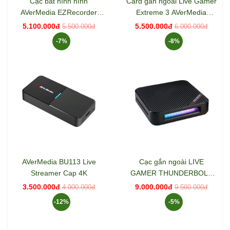
Cạc bắt hình hình
Card gắn ngoài Live Gamer
AVerMedia EZRecorder
Extreme 3 AVerMedia
ER330
GC551G2
5.100.000đ
5.500.000đ
5.500.000đ
6.000.000đ
-7%
-8%
AVerMedia BU113 Live
Cạc gắn ngoài LIVE
Streamer Cap 4K
GAMER THUNDERBOLT
CAPTURE BOX Avermedia
3.500.000đ
9.000.000đ
4.000.000đ
9.500.000đ
GC555
-12%
-5%