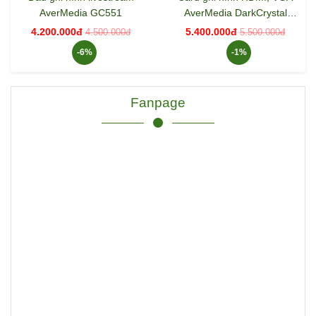
AverMedia GC551
AverMedia DarkCrystal
CD311
4.200.000đ
5.400.000đ
4.500.000đ
5.500.000đ
-6%
-1%
Fanpage