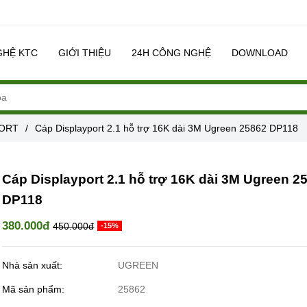
GHỆ KTC
GIỚI THIỆU
24H CÔNG NGHỆ
DOWNLOAD
PORT
/
Cáp Displayport 2.1 hỗ trợ 16K dài 3M Ugreen 25862 DP118
Cáp Displayport 2.1 hỗ trợ 16K dài 3M Ugreen 2
DP118
380.000đ
450.000đ
-15%
Nhà sản xuất:
UGREEN
Mã sản phẩm:
25862