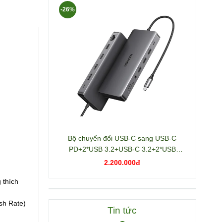
-26%
Bộ chuyển đổi USB-C sang USB-C
PD+2*USB 3.2+USB-C 3.2+2*USB
3.0+RJ45+2*HDMI+DP+SD/TF+3.5mm
2.200.000đ
hỗ trợ 4K Ugreen 15978 CM681
 thích
esh Rate)
Tin tức