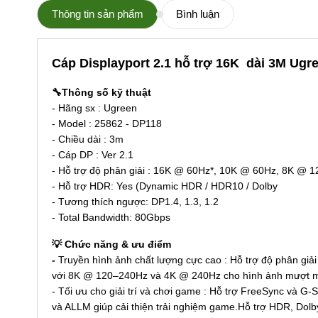
Thông tin sản phẩm
Bình luận
Cáp Displayport 2.1 hỗ trợ 16K dài 3M Ugr
🔧Thông số kỹ thuật
- Hãng sx : Ugreen
- Model : 25862 - DP118
- Chiều dài : 3m
- Cáp DP : Ver 2.1
- Hỗ trợ độ phân giải : 16K @ 60Hz*, 10K @ 60Hz, 8K @
- Hỗ trợ HDR: Yes (Dynamic HDR / HDR10 / Dolby
- Tương thích ngược: DP1.4, 1.3, 1.2
- Total Bandwidth: 80Gbps
💡 Chức năng & ưu điểm
-
Truyền hình ảnh chất lượng cực cao : Hỗ trợ độ phân gi
với 8K @ 120–240Hz và 4K @ 240Hz cho hình ảnh mượt 
-
Tối ưu cho giải trí và chơi game : Hỗ trợ FreeSync và G-
và ALLM giúp cải thiện trải nghiệm game.Hỗ trợ HDR, Do