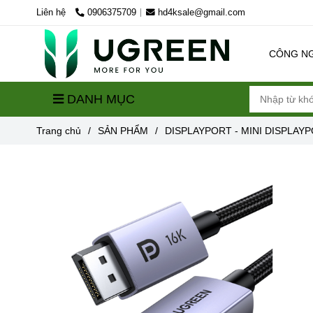
Liên hệ
0906375709
hd4ksale@gmail.com
CÔNG N
DANH MỤC
Trang chủ
/
SẢN PHẨM
/
DISPLAYPORT - MINI DISPLAY