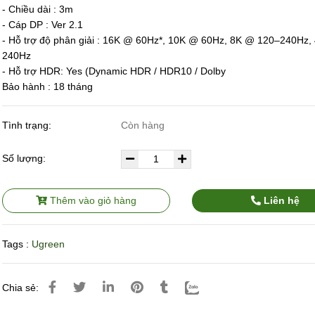
- Chiều dài : 3m
- Cáp DP : Ver 2.1
- Hỗ trợ độ phân giải : 16K @ 60Hz*, 10K @ 60Hz, 8K @ 120–240Hz,
240Hz
- Hỗ trợ HDR: Yes (Dynamic HDR / HDR10 / Dolby
Bảo hành : 18 tháng
Tình trạng:
Còn hàng
Số lượng:
Thêm vào giỏ hàng
Liên hệ
Tags :
Ugreen
Chia sẻ: