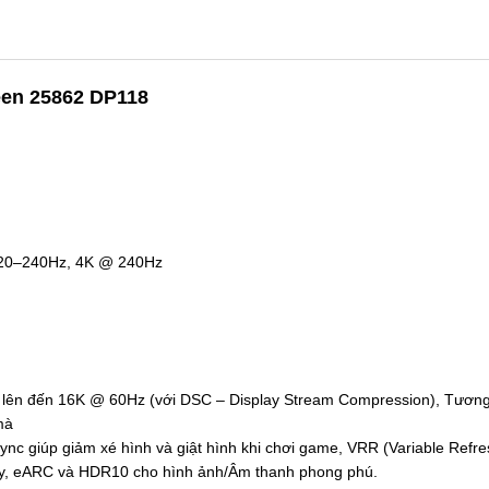
een 25862 DP118
 120–240Hz, 4K @ 240Hz
ải lên đến 16K @ 60Hz (với DSC – Display Stream Compression), Tương
mà
Sync giúp giảm xé hình và giật hình khi chơi game, VRR (Variable Refr
lby, eARC và HDR10 cho hình ảnh/Âm thanh phong phú.