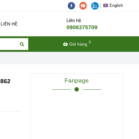
English
Liên hệ
LIÊN HỆ
0906375709
0
Giỏ hàng
Fanpage
5862