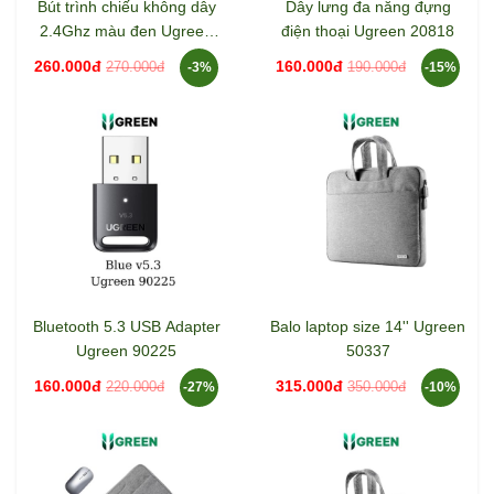
Bút trình chiếu không dây
Dây lưng đa năng đựng
2.4Ghz màu đen Ugreen
điện thoại Ugreen 20818
50654
260.000đ
160.000đ
270.000đ
190.000đ
-3%
-15%
Bluetooth 5.3 USB Adapter
Balo laptop size 14'' Ugreen
Ugreen 90225
50337
160.000đ
315.000đ
220.000đ
350.000đ
-27%
-10%