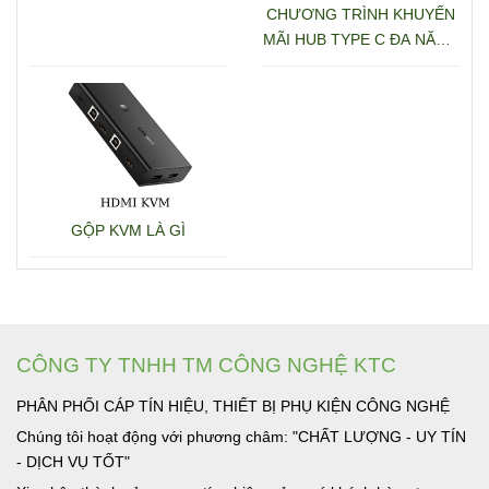
CHƯƠNG TRÌNH KHUYẾN
MÃI HUB TYPE C ĐA NĂNG
15600 + 15601
GỘP KVM LÀ GÌ
CÔNG TY TNHH TM CÔNG NGHỆ KTC
PHÂN PHỐI CÁP TÍN HIỆU, THIẾT BỊ PHỤ KIỆN CÔNG NGHỆ
Chúng tôi hoạt động với phương châm: "CHẤT LƯỢNG - UY TÍN
- DỊCH VỤ TỐT"