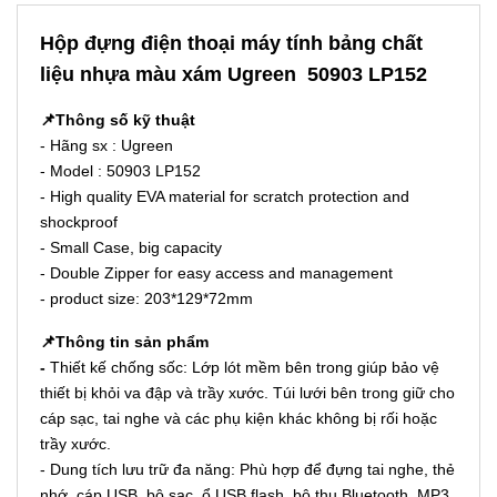
Hộp đựng điện thoại máy tính bảng chất
liệu nhựa màu xám Ugreen 50903 LP152
📌Thông số kỹ thuật
- Hãng sx : Ugreen
- Model : 50903 LP152
- High quality EVA material for scratch protection and
shockproof
- Small Case, big capacity
- Double Zipper for easy access and management
- product size: 203*129*72mm
📌Thông tin sản phẩm
-
Thiết kế chống sốc: Lớp lót mềm bên trong giúp bảo vệ
thiết bị khỏi va đập và trầy xước. Túi lưới bên trong giữ cho
cáp sạc, tai nghe và các phụ kiện khác không bị rối hoặc
trầy xước.
- Dung tích lưu trữ đa năng: Phù hợp để đựng tai nghe, thẻ
nhớ, cáp USB, bộ sạc, ổ USB flash, bộ thu Bluetooth, MP3,