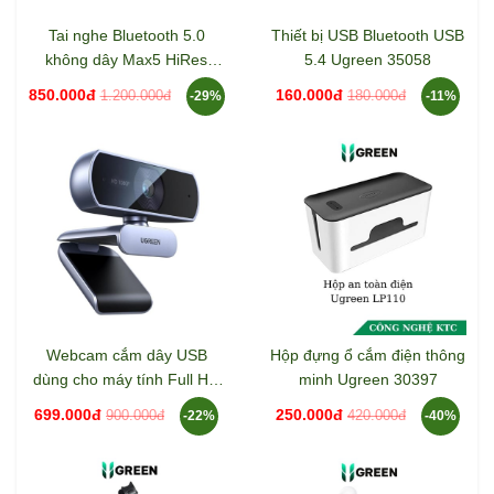
Tai nghe Bluetooth 5.0
Thiết bị USB Bluetooth USB
không dây Max5 HiRes
5.4 Ugreen 35058
Bluetooth 10mW Ugreen
850.000đ
160.000đ
1.200.000đ
180.000đ
-29%
-11%
35758
Webcam cắm dây USB
Hộp đựng ổ cắm điện thông
dùng cho máy tính Full HD
minh Ugreen 30397
1080@30Hz Ugreen 15728
699.000đ
250.000đ
900.000đ
420.000đ
-22%
-40%