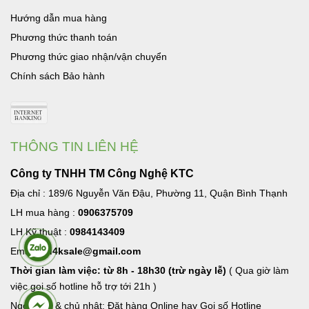
Hướng dẫn mua hàng
Phương thức thanh toán
Phương thức giao nhận/vận chuyển
Chính sách Bảo hành
THÔNG TIN LIÊN HỆ
Công ty TNHH TM Công Nghệ KTC
Địa chỉ : 189/6 Nguyễn Văn Đậu, Phường 11, Quận Bình Thạnh
LH mua hàng :
0906375709
LH Kỹ thuật :
0984143409
Email:
hd4ksale@gmail.com
Thời gian làm việc: từ 8h - 18h30 (trừ ngày lễ)
( Qua giờ làm
việc goi số hotline hỗ trợ tới 21h )
Ngoài giờ & chủ nhật: Đặt hàng Online hay Gọi số Hotline