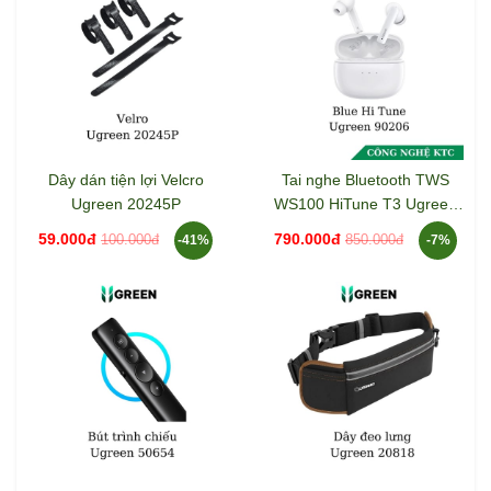
Dây dán tiện lợi Velcro
Tai nghe Bluetooth TWS
Ugreen 20245P
WS100 HiTune T3 Ugreen
90206
59.000đ
790.000đ
100.000đ
850.000đ
-41%
-7%