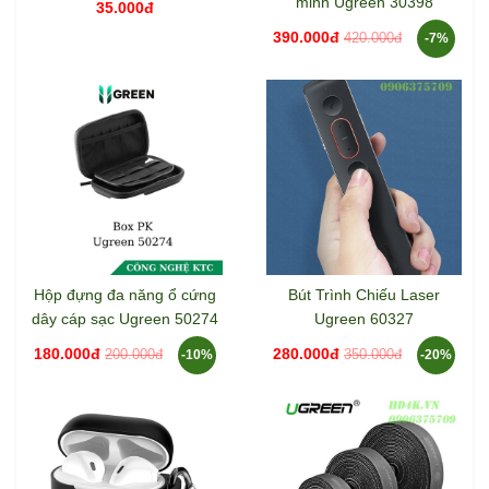
minh Ugreen 30398
35.000đ
390.000đ
420.000đ
-7%
Hộp đựng đa năng ổ cứng
Bút Trình Chiếu Laser
dây cáp sạc Ugreen 50274
Ugreen 60327
180.000đ
280.000đ
200.000đ
350.000đ
-10%
-20%