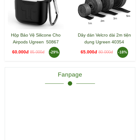
Hộp Bảo Vệ Silicone Cho
Dây dán Velcro dài 2m tiện
Airpods Ugreen 50867
dụng Ugreen 40354
60.000đ
65.000đ
85.000đ
80.000đ
-29%
-18%
Fanpage