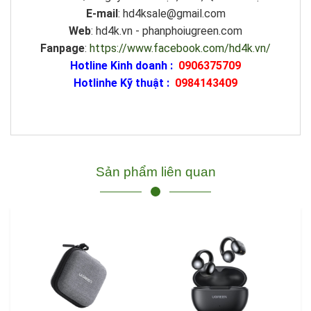
E-mail
: hd4ksale@gmail.com
Web
: hd4k.vn - phanphoiugreen.com
Fanpage
:
https://www.facebook.com/hd4k.vn/
Hotline Kinh doanh :
0906375709
Hotlinhe Kỹ thuật :
0984143409
Sản phẩm liên quan