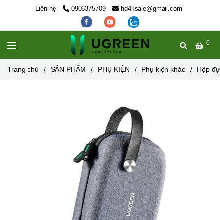
Liên hệ
0906375709
hd4ksale@gmail.com
0
MENU
Trang chủ
/
SẢN PHẨM
/
PHỤ KIỆN
/
Phụ kiện khác
/
Hộp đự