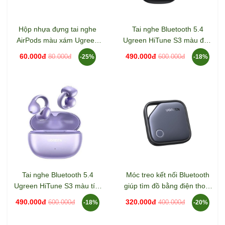
Hộp nhựa đựng tai nghe
Tai nghe Bluetooth 5.4
AirPods màu xám Ugreen
Ugreen HiTune S3 màu đen
70577 LP128
Ugreen 45785 WS209
60.000đ
490.000đ
80.000đ
600.000đ
-25%
-18%
Tai nghe Bluetooth 5.4
Móc treo kết nối Bluetooth
Ugreen HiTune S3 màu tím
giúp tìm đồ bằng điện thoại
Ugreen 55430 WS209
Ugreen 45297 CM816
490.000đ
320.000đ
600.000đ
400.000đ
-18%
-20%