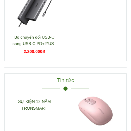
Bộ chuyển đổi USB-C
sang USB-C PD+2*USB
3.2+USB-C 3.2+2*USB
2.200.000đ
3.0+RJ45+2*HDMI+DP+S
D/TF+3.5mm hỗ trợ 4K
Ugreen 15978 CM681
Tin tức
SỰ KIỆN 12 NĂM
TRONSMART