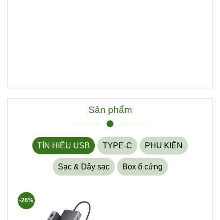
Sản phẩm
TÍN HIỆU USB
TYPE-C
PHỤ KIỆN
Sạc & Dây sạc
Box ổ cứng
-26%