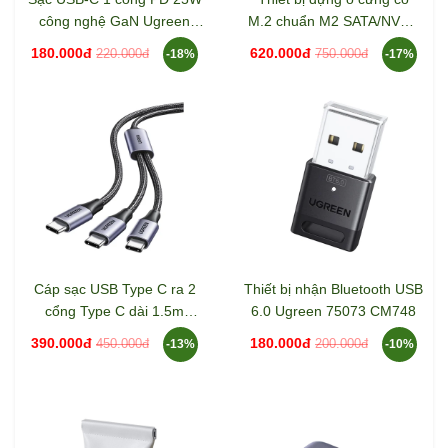
công nghệ GaN Ugreen
M.2 chuẩn M2 SATA/NVMe
75955 X517
Ugreen 15813 CM767
180.000đ
620.000đ
220.000đ
750.000đ
-18%
-17%
Cáp sạc USB Type C ra 2
Thiết bị nhận Bluetooth USB
cổng Type C dài 1.5m
6.0 Ugreen 75073 CM748
100W Ugreen 35087 US561
390.000đ
180.000đ
450.000đ
200.000đ
-13%
-10%