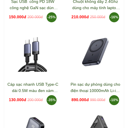
Sạc USB cổng PD 18W
Chuột không dây 2.4Ghz
công nghệ GaN sạc dùng
dùng cho máy tính laptop
dây màu đen Ugreen 75953
màu xám Ugreen 65772
150.000đ
210.000đ
200.000đ
250.000đ
-25%
-16%
X518
K331
Cáp sạc nhanh USB Type-C
Pin sạc dự phòng dùng cho
dài 0.5M màu đen xám
điện thoại 10000mAh Li-ion
240W Ugreen 65906 L532
Ugreen 25919 PB561
130.000đ
890.000đ
200.000đ
990.000đ
-35%
-10%