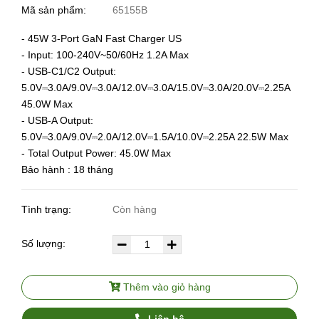
Mã sản phẩm:
65155B
- 45W 3-Port GaN Fast Charger US
- Input: 100-240V~50/60Hz 1.2A Max
- USB-C1/C2 Output:
5.0V⎓3.0A/9.0V⎓3.0A/12.0V⎓3.0A/15.0V⎓3.0A/20.0V⎓2.25A
45.0W Max
- USB-A Output:
5.0V⎓3.0A/9.0V⎓2.0A/12.0V⎓1.5A/10.0V⎓2.25A 22.5W Max
- Total Output Power: 45.0W Max
Bảo hành : 18 tháng
Tình trạng:
Còn hàng
Số lượng:
Thêm vào giỏ hàng