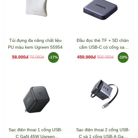
Túi đựng đa năng chất liệu
Đầu đọc thẻ TF + SD chân
PU màu kem Ugreen 55954
cắm USB-C có cổng sạc
USB-C Ugreen 65095
58.000đ
450.000đ
70.000đ
500.000đ
-17%
-10%
CM898
Sạc điện thoại 1 cổng USB-
Sạc điện thoại 2 cổng USB-
C GaN 45W Ugreen
C và 1 cổng USB-A GaN