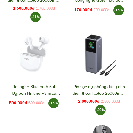
điện thoại laptop 20000mAh
công nghệ GaN màu đen
Lithium có dây USB-C tích
Ugreen 55527 X512
1.500.000đ
1.700.000đ
170.000đ
200.000đ
-15%
hợp Ugreen 55992B PB551
-11%
Tai nghe Bluetooth 5.4
Pin sạc dự phòng dùng cho
Ugreen HiTune P3 màu
điện thoại laptop 25000mAh
trắng Ugreen 45110 WS207
Ugreen 35525B CD359
2.000.000đ
2.500.000đ
500.000đ
600.000đ
-16%
-20%