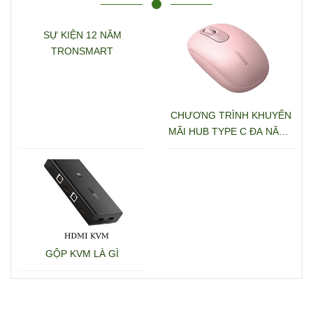
SỰ KIỆN 12 NĂM
TRONSMART
CHƯƠNG TRÌNH KHUYẾN
MÃI HUB TYPE C ĐA NĂNG
15600 + 15601
GỘP KVM LÀ GÌ