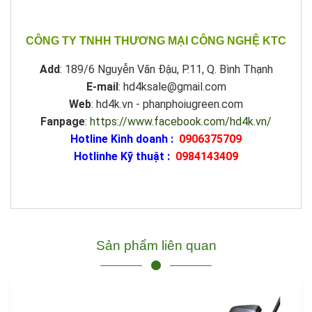
CÔNG TY TNHH THƯƠNG MẠI CÔNG NGHỆ KTC
Add
: 189/6 Nguyễn Văn Đậu, P.11, Q. Bình Thạnh
E-mail
: hd4ksale@gmail.com
Web
: hd4k.vn - phanphoiugreen.com
Fanpage
:
https://www.facebook.com/hd4k.vn/
Hotline Kinh doanh :
0906375709
Hotlinhe Kỹ thuật :
0984143409
Sản phẩm liên quan