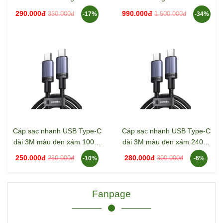
65050B X524
100W kèm dây rút USB-C
290.000đ
990.000đ
350.000đ
1.500.000đ
-17%
-34%
Ugreen 65827 X616
Cáp sạc nhanh USB Type-C
Cáp sạc nhanh USB Type-C
dài 3M màu đen xám 100W
dài 3M màu đen xám 240W
Ugreen 65834 L528
Ugreen 65909 L532
250.000đ
280.000đ
280.000đ
300.000đ
-10%
-6%
Fanpage