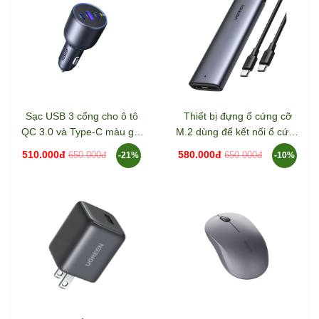
Sạc USB 3 cổng cho ô tô
Thiết bị đựng ổ cứng cỡ
QC 3.0 và Type-C màu ghi
M.2 dùng để kết nối ổ cứng
xám Ugreen 35024 EC703
Sata NVME với máy tính
510.000đ
580.000đ
650.000đ
650.000đ
-21%
-10%
qua cổng usb-C Ugreen
35267 CM767