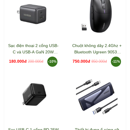
Sạc điện thoại 2 cổng USB-
Chuột không dây 2.4Ghz +
C và USB-A GaN 20W
Bluetooth Ugreen 90539
Ugreen 55533 X514
MU103
180.000đ
750.000đ
200.000đ
850.000đ
-10%
-11%
Sạc USB-C 1 cổng PD 25W
Thiết bị đựng ổ cứng cỡ