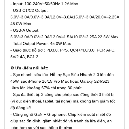
- Input: 100-240V~50/60Hz 1.2A Max
- USB-C1/C2 Output:
5.0V⎓3.0A/9.0V⎓3.0A/12.0V⎓3.0A/15.0V⎓3.0A/20.0V⎓2.25A
45.0W Max
- USB-A Output:
5.0V⎓3.0A/9.0V⎓2.0A/12.0V⎓1.5A/10.0V⎓2.25A 22.5W Max
- Total Output Power: 45.0W Max
- Giao thức hỗ trợ : PD3.0, PPS, QC4+/4.0/3.0, FCP, AFC,
5V/2.4A, BC1.2
⚙️ Ưu điểm nổi bật:
-
Sạc nhanh siêu tốc: Hỗ trợ Sạc Siêu Nhanh 2.0 lên đến
45W, sạc iPhone 16/15 Pro Max hoặc Galaxy S24/S23
Ultra lên khoảng 67% chỉ trong 30 phút.
- Sạc đa thiết bị: 3 cổng cho phép sạc đồng thời 3 thiết bị
(ví dụ: điện thoại, tablet, tai nghe) mà không làm giảm tốc
độ đáng kể.
- Công nghệ GaN + Graphene: Chip kiểm soát nhiệt độ
giúp sạc ổn định, giảm nhiệt độ và tránh tia lửa điện, an
toàn hơn so với sạc thông thường.