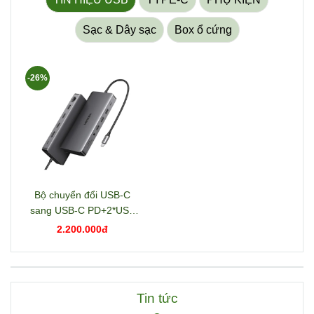
Sạc & Dây sạc
Box ổ cứng
-26%
Bộ chuyển đổi USB-C
sang USB-C PD+2*USB
3.2+USB-C 3.2+2*USB
2.200.000đ
3.0+RJ45+2*HDMI+DP+S
D/TF+3.5mm hỗ trợ 4K
Ugreen 15978 CM681
Tin tức