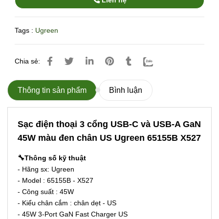
Liên hệ
Tags :
Ugreen
Chia sẻ:
Thông tin sản phẩm
Bình luận
Sạc điện thoại 3 cổng USB-C và USB-A GaN
45W màu đen chân US Ugreen 65155B X527
🔧Thông số kỹ thuật
- Hãng sx: Ugreen
- Model : 65155B - X527
- Công suất : 45W
- Kiểu chân cắm : chân dẹt - US
- 45W 3-Port GaN Fast Charger US