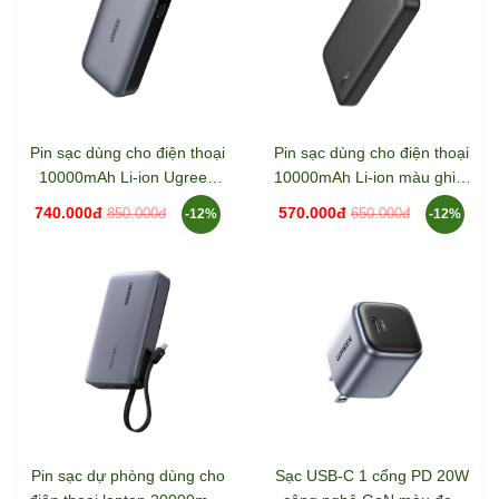
Pin sạc dùng cho điện thoại
Pin sạc dùng cho điện thoại
10000mAh Li-ion Ugreen
10000mAh Li-ion màu ghi 2
25185 PB502
cổng đầu ra Ugreen 25742
740.000đ
570.000đ
850.000đ
650.000đ
-12%
-12%
PB311
Pin sạc dự phòng dùng cho
Sạc USB-C 1 cổng PD 20W