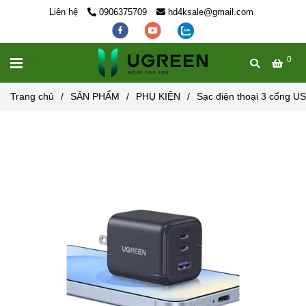
Liên hệ
0906375709
hd4ksale@gmail.com
0
MENU
Trang chủ
/
SẢN PHẨM
/
PHỤ KIỆN
/
Sạc điện thoại 3 cổng 