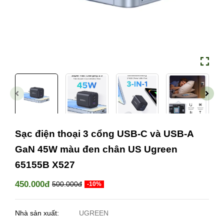
Sạc điện thoại 3 cổng USB-C và USB-A
GaN 45W màu đen chân US Ugreen
65155B X527
450.000đ
500.000đ
-10%
Nhà sản xuất:
UGREEN