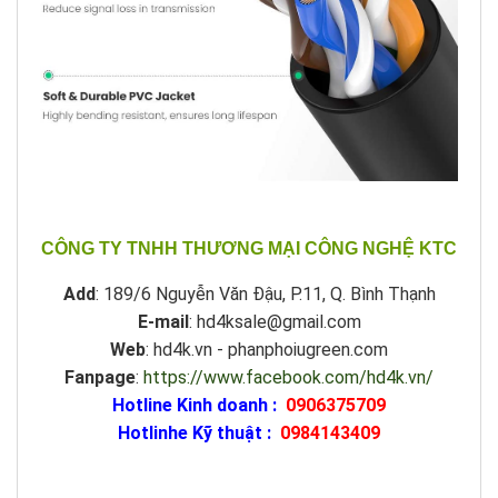
CÔNG TY TNHH THƯƠNG MẠI CÔNG NGHỆ KTC
Add
: 189/6 Nguyễn Văn Đậu, P.11, Q. Bình Thạnh
E-mail
: hd4ksale@gmail.com
Web
: hd4k.vn - phanphoiugreen.com
Fanpage
:
https://www.facebook.com/hd4k.vn/
Hotline Kinh doanh :
0906375709
Hotlinhe Kỹ thuật :
0984143409