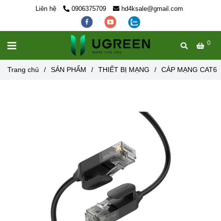
Liên hệ
0906375709
hd4ksale@gmail.com
0
MENU
Trang chủ
/
SẢN PHẨM
/
THIẾT BỊ MẠNG
/
CÁP MẠNG CAT6