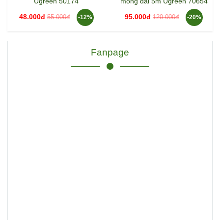
Ugreen 50174
mỏng dài 5m Ugreen 70654
48.000đ
95.000đ
55.000đ
120.000đ
-12%
-20%
Fanpage