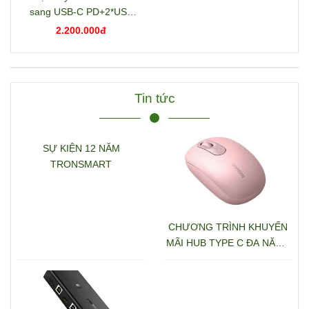
sang USB-C PD+2*USB
3.2+USB-C 3.2+2*USB
2.200.000đ
3.0+RJ45+2*HDMI+DP+S
D/TF+3.5mm hỗ trợ 4K
Ugreen 15978 CM681
Tin tức
SỰ KIỆN 12 NĂM
TRONSMART
CHƯƠNG TRÌNH KHUYẾN
MÃI HUB TYPE C ĐA NĂNG
15600 + 15601