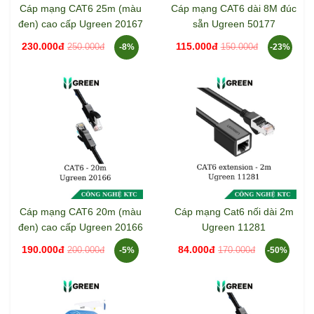
Cáp mạng CAT6 25m (màu
Cáp mạng CAT6 dài 8M đúc
đen) cao cấp Ugreen 20167
sẵn Ugreen 50177
230.000đ
115.000đ
250.000đ
150.000đ
-8%
-23%
Cáp mạng CAT6 20m (màu
Cáp mạng Cat6 nối dài 2m
đen) cao cấp Ugreen 20166
Ugreen 11281
190.000đ
84.000đ
200.000đ
170.000đ
-5%
-50%