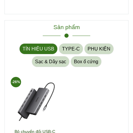
Sản phẩm
TÍN HIỆU USB
TYPE-C
PHỤ KIỆN
Sạc & Dây sạc
Box ổ cứng
-26%
Bộ chuyển đổi USB-C