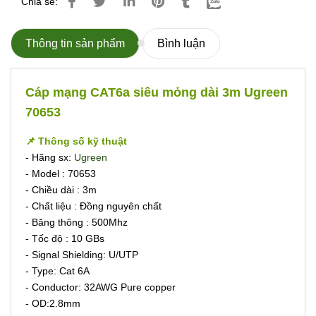
Chia sẻ:
Thông tin sản phẩm
Bình luận
Cáp mạng CAT6a siêu mỏng dài 3m Ugreen
70653
📌 Thông số kỹ thuật
- Hãng sx:
Ugreen
- Model : 70653
- Chiều dài : 3m
- Chất liệu : Đồng nguyên chất
- Băng thông : 500Mhz
- Tốc độ : 10 GBs
- Signal Shielding: U/UTP
- Type: Cat 6A
- Conductor: 32AWG Pure copper
- OD:2.8mm