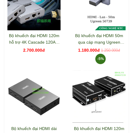
Bộ khuếch đại HDMI 120m
Bộ khuếch đại HDMI 50m
hỗ trợ 4K Cascade 120AT-
qua cáp mạng Ugreen
HD
50739
2.700.000đ
1.180.000đ
1.250.000đ
-5%
Bộ khuếch đại HDMI dài
Bộ khuếch đại HDMI 120m