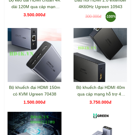
dài 120M qua cáp mạng
4K60Hz Ugreen 10943
RJ45 Cat5e/Cat6 Ugreen
3.500.000đ
300.000đ
-100%
10939
Bộ khuếch đại HDMI 150m
Bộ khuếch đại HDMI 40m
có KVM Ugreen 70438
qua cáp mạng hỗ trợ 4K
Ugreen 50999
1.500.000đ
3.750.000đ