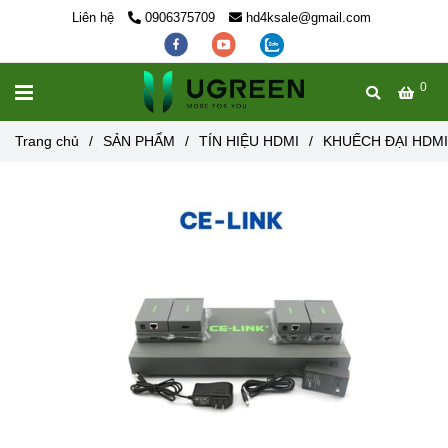
Liên hệ
0906375709
hd4ksale@gmail.com
0
MENU
Trang chủ
/
SẢN PHẨM
/
TÍN HIỆU HDMI
/
KHUẾCH ĐẠI HDMI