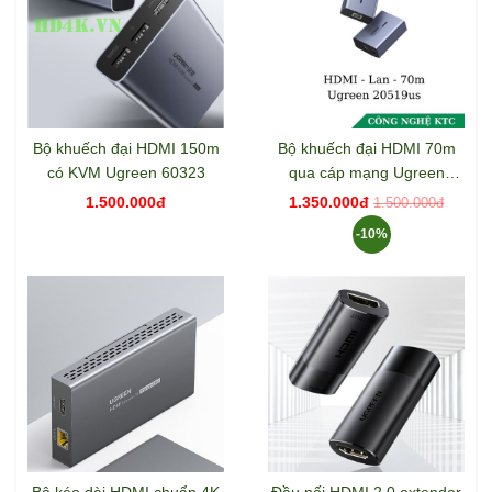
Bộ khuếch đại HDMI 150m
Bộ khuếch đại HDMI 70m
có KVM Ugreen 60323
qua cáp mạng Ugreen
20519
1.500.000đ
1.350.000đ
1.500.000đ
-10%
Bộ kéo dài HDMI chuẩn 4K
Đầu nối HDMI 2.0 extender