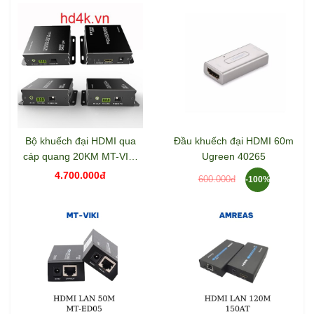
Bộ khuếch đại HDMI qua
Đầu khuếch đại HDMI 60m
cáp quang 20KM MT-VIKI
Ugreen 40265
ED020
4.700.000đ
600.000đ
-100%