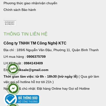
Phương thức giao nhận/vận chuyển
Chính sách Bảo hành
THÔNG TIN LIÊN HỆ
Công ty TNHH TM Công Nghệ KTC
Địa chỉ : 189/6 Nguyễn Văn Đậu, Phường 11, Quận Bình Thạnh
LH mua hàng :
0906375709
LH Kỹ thuật :
0984143409
Email:
hd4ksale@gmail.com
Thời gian làm việc: từ 8h - 18h30 (trừ ngày lễ)
( Qua giờ làm
việc goi số hotline hỗ trợ tới 21h )
Ngoài giờ & chủ nhật: Đặt hàng Online hay Gọi số Hotline