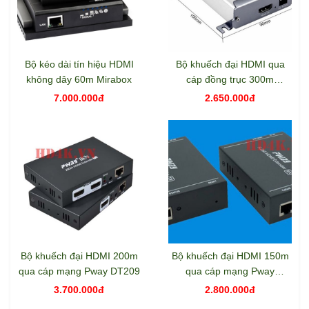
Bộ kéo dài tín hiệu HDMI
Bộ khuếch đại HDMI qua
không dây 60m Mirabox
cáp đồng trục 300m
Mirabox HSV379
7.000.000đ
2.650.000đ
Bộ khuếch đại HDMI 200m
Bộ khuếch đại HDMI 150m
qua cáp mạng Pway DT209
qua cáp mạng Pway
DT216L
3.700.000đ
2.800.000đ