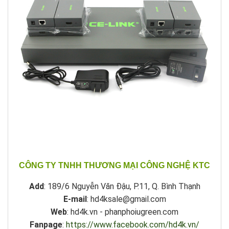
CÔNG TY TNHH THƯƠNG MẠI CÔNG NGHỆ KTC
Add
: 189/6 Nguyễn Văn Đậu, P.11, Q. Bình Thạnh
E-mail
: hd4ksale@gmail.com
Web
: hd4k.vn - phanphoiugreen.com
Fanpage
:
https://www.facebook.com/hd4k.vn/