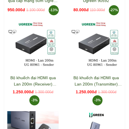
qua cáp mạng 50m Ugreen
Ugreen 90592
90811EU
950.000đ
80.000đ
1.100.000đ
110.000đ
-13%
-27%
Bộ khuếch đại HDMI qua
Bộ khuếch đại HDMI qua
Lan 200m (Receiver)
Lan 200m (Transmitter)
Ugreen 80962
Ugreen 80961
1.250.000đ
1.250.000đ
1.300.000đ
1.300.000đ
-3%
-3%