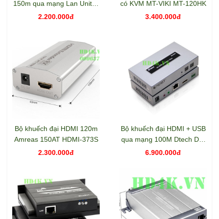
150m qua mạng Lan Unitek
có KVM MT-VIKI MT-120HK
V101A
2.200.000đ
3.400.000đ
Bộ khuếch đại HDMI 120m
Bộ khuếch đại HDMI + USB
Amreas 150AT HDMI-373S
qua mạng 100M Dtech DT-
7051
2.300.000đ
6.900.000đ