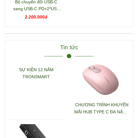
Bộ chuyển đổi USB-C
sang USB-C PD+2*USB
3.2+USB-C 3.2+2*USB
2.200.000đ
3.0+RJ45+2*HDMI+DP+S
D/TF+3.5mm hỗ trợ 4K
Ugreen 15978 CM681
Tin tức
SỰ KIỆN 12 NĂM
TRONSMART
CHƯƠNG TRÌNH KHUYẾN
MÃI HUB TYPE C ĐA NĂNG
15600 + 15601