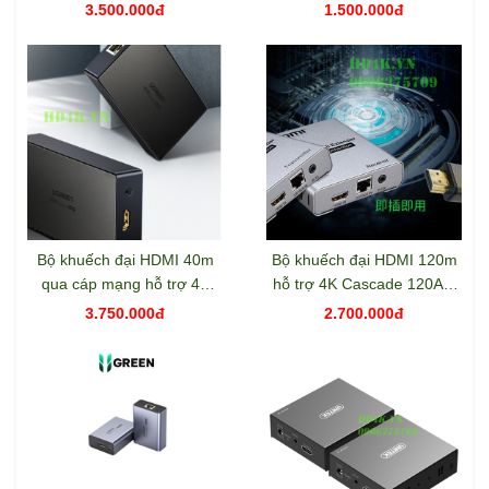
RJ45 Cat5e/Cat6 Ugreen
3.500.000đ
1.500.000đ
10939
Bộ khuếch đại HDMI 40m
Bộ khuếch đại HDMI 120m
qua cáp mạng hỗ trợ 4K
hỗ trợ 4K Cascade 120AT-
Ugreen 50999
HD
3.750.000đ
2.700.000đ