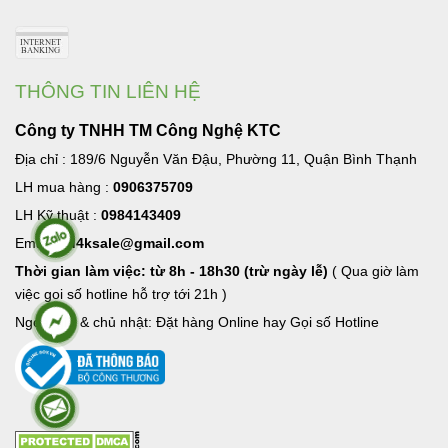
THÔNG TIN LIÊN HỆ
Công ty TNHH TM Công Nghệ KTC
Địa chỉ : 189/6 Nguyễn Văn Đậu, Phường 11, Quận Bình Thạnh
LH mua hàng :
0906375709
LH Kỹ thuật :
0984143409
Email:
hd4ksale@gmail.com
Thời gian làm việc: từ 8h - 18h30 (trừ ngày lễ)
( Qua giờ làm
việc goi số hotline hỗ trợ tới 21h )
Ngoài giờ & chủ nhật: Đặt hàng Online hay Gọi số Hotline