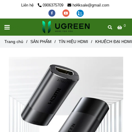
Liên hệ
0906375709
hd4ksale@gmail.com
0
MENU
Trang chủ
/
SẢN PHẨM
/
TÍN HIỆU HDMI
/
KHUẾCH ĐẠI HDMI