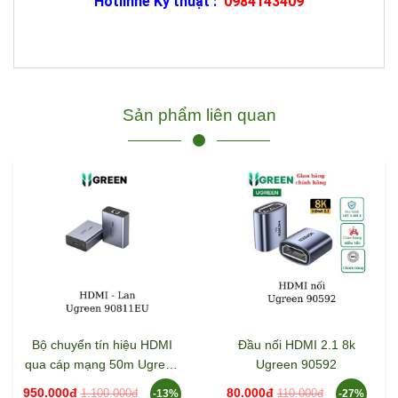
Hotlinhe Kỹ thuật :
0984143409
Sản phẩm liên quan
Bộ chuyển tín hiệu HDMI
Đầu nối HDMI 2.1 8k
qua cáp mạng 50m Ugreen
Ugreen 90592
90811EU
950.000đ
80.000đ
1.100.000đ
110.000đ
-13%
-27%