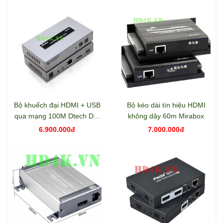
Bộ khuếch đại HDMI + USB
Bộ kéo dài tín hiệu HDMI
qua mạng 100M Dtech DT-
không dây 60m Mirabox
7051
6.900.000đ
7.000.000đ