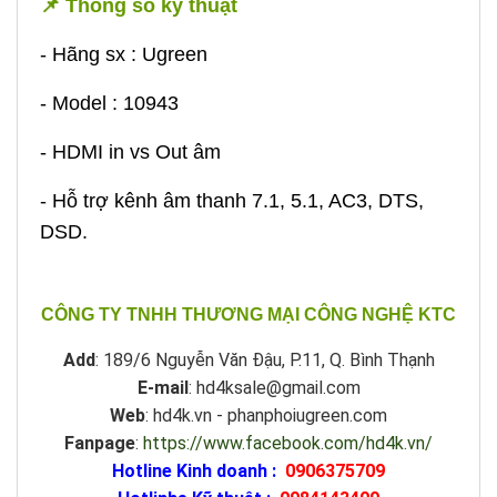
📌 Thông số kỹ thuật
- Hãng sx : Ugreen
- Model : 10943
- HDMI in vs Out âm
- Hỗ trợ kênh âm thanh 7.1, 5.1, AC3, DTS,
DSD.
CÔNG TY TNHH THƯƠNG MẠI CÔNG NGHỆ KTC
Add
: 189/6 Nguyễn Văn Đậu, P.11, Q. Bình Thạnh
E-mail
: hd4ksale@gmail.com
Web
: hd4k.vn - phanphoiugreen.com
Fanpage
:
https://www.facebook.com/hd4k.vn/
Hotline Kinh doanh :
0906375709