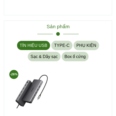
Sản phẩm
TÍN HIỆU USB
TYPE-C
PHỤ KIỆN
Sạc & Dây sạc
Box ổ cứng
-26%