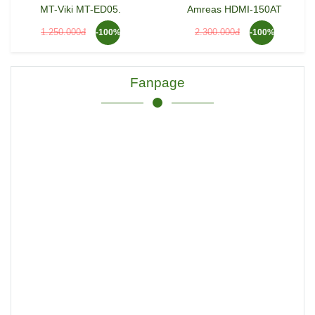
MT-Viki MT-ED05.
Amreas HDMI-150AT
1.250.000đ
2.300.000đ
-100%
-100%
Fanpage