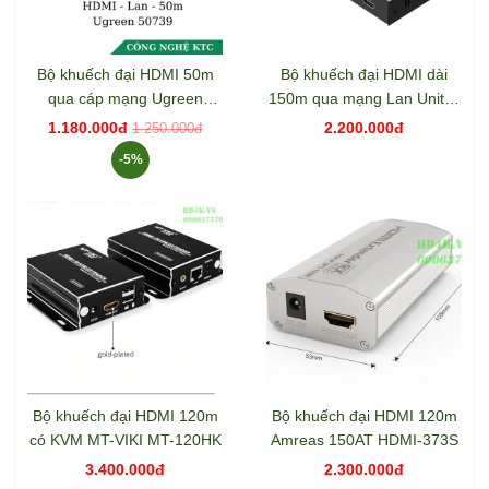
Bộ khuếch đại HDMI 50m
Bộ khuếch đại HDMI dài
qua cáp mạng Ugreen
150m qua mạng Lan Unitek
50739
V101A
1.180.000đ
2.200.000đ
1.250.000đ
-5%
Bộ khuếch đại HDMI 120m
Bộ khuếch đại HDMI 120m
có KVM MT-VIKI MT-120HK
Amreas 150AT HDMI-373S
3.400.000đ
2.300.000đ