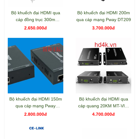
Bộ khuếch đại HDMI qua
Bộ khuếch đại HDMI 200m
cáp đồng trục 300m
qua cáp mạng Pway DT209
Mirabox HSV379
2.650.000đ
3.700.000đ
Bộ khuếch đại HDMI 150m
Bộ khuếch đại HDMI qua
qua cáp mạng Pway
cáp quang 20KM MT-VIKI
DT216L
ED020
2.800.000đ
4.700.000đ