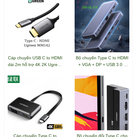
Cáp chuyển USB C to HDMI
Bộ chuyển Type C to HDMI
dài 2m hỗ trợ 4K 2K Ugreen
+ VGA + DP + USB 3.0 +
50571
Card Reader + Type C
Ugreen 70305
Cáp chuyển Type C to
Bộ chuyển đổi Type C cho