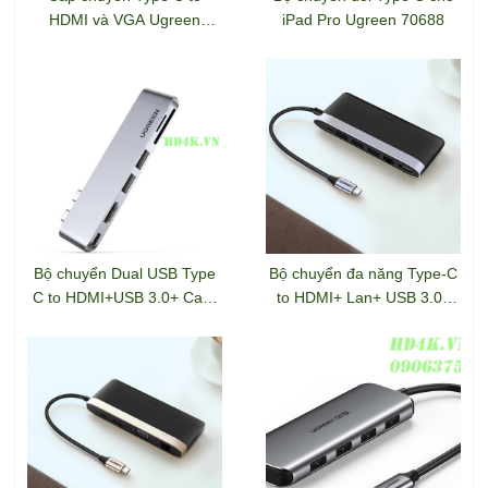
HDMI và VGA Ugreen
iPad Pro Ugreen 70688
70549
Bộ chuyển Dual USB Type
Bộ chuyển đa năng Type-C
C to HDMI+USB 3.0+ Card
to HDMI+ Lan+ USB 3.0+
Reader + Type C Ugreen
SD/TF+ sạc Type-C Ugreen
80856
50989