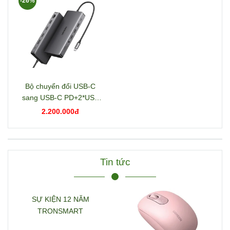
-26%
Bộ chuyển đổi USB-C
sang USB-C PD+2*USB
3.2+USB-C 3.2+2*USB
2.200.000đ
3.0+RJ45+2*HDMI+DP+S
D/TF+3.5mm hỗ trợ 4K
Ugreen 15978 CM681
Tin tức
SỰ KIỆN 12 NĂM
TRONSMART