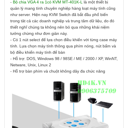
-
Bộ chia VGA 4 ra 1có KVM MT-401K-L
là m
ột thiết bị
quản lý mang tính chuyên nghiệp hàng loạt máy tính cũng
như server. Hiện nay KVM Switch đã bắt đầu phổ biến
trong tât cả các doanh nghiệp và trung tâm dữ liệu, do đó
thiết nghĩ chúng ta không nên bỏ qua những khái niệm
tưởng chừng như đơn giản này.
- Có 1 nút select để lựa chọn điều khiển với từng case máy
tính. Lựa chọn máy tính thông qua phím nóng, nút bấm và
bộ điều khiển máy tính để bàn
- Hỗ trợ: DOS, Windows 98 / 98SE / ME / 2000 / XP, WinNT,
Netware, Unix, Linux 2
- Hỗ trợ bàn phím và chuột không dây đa chức năng