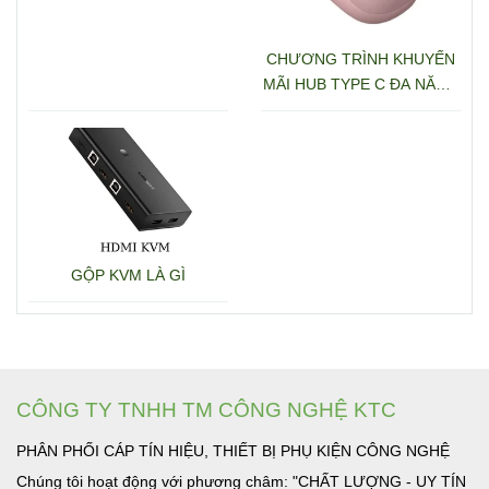
CHƯƠNG TRÌNH KHUYẾN
MÃI HUB TYPE C ĐA NĂNG
15600 + 15601
GỘP KVM LÀ GÌ
CÔNG TY TNHH TM CÔNG NGHỆ KTC
PHÂN PHỐI CÁP TÍN HIỆU, THIẾT BỊ PHỤ KIỆN CÔNG NGHỆ
Chúng tôi hoạt động với phương châm: "CHẤT LƯỢNG - UY TÍN