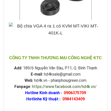
CÔNG TY TNHH THƯƠNG MẠI CÔNG NGHỆ KTC
Add
: 189/6 Nguyễn Văn Đậu, P.11, Q. Bình Thạnh
E-mail
: hd4ksale@gmail.com
Web
: hd4k.vn - phanphoiugreen.com
Fanpage
:
https://www.facebook.com/hd4k.vn/
Hotline Kinh doanh :
0906375709
Hotlinhe Kỹ thuật :
0984143409