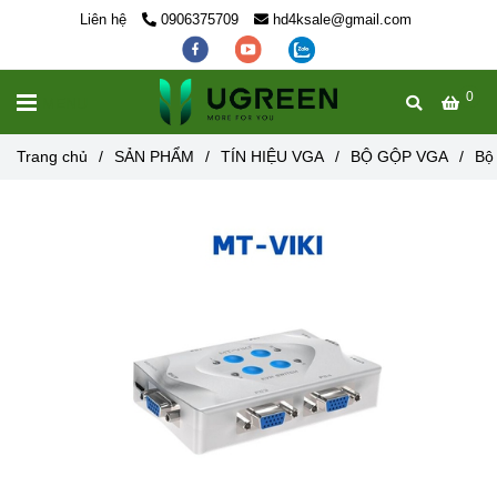
Liên hệ
0906375709
hd4ksale@gmail.com
0
MENU
Trang chủ
/
SẢN PHẨM
/
TÍN HIỆU VGA
/
BỘ GỘP VGA
/
Bộ