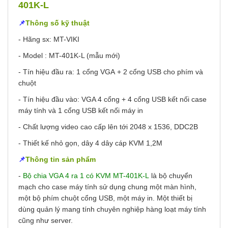
401K-L
📌
Thông số kỹ thuật
- Hãng sx: MT-VIKI
- Model : MT-401K-L (mẫu mới)
-
Tín hiệu đầu ra: 1 cổng VGA
+ 2 cổng USB cho phím và
chuột
- Tín hiệu đầu vào: VGA 4 cổng
+ 4 cổng USB kết nối case
máy tính và 1 cổng USB kết nối máy in
-
Chất lượng video cao cấp lên tới 2048 x 1536, DDC2B
- Thiết kế nhỏ gọn, dây 4 dây cáp KVM 1,2M
📌
Thông tin sản phẩm
-
Bộ chia VGA 4 ra 1 có KVM MT-401K-L
là bộ chuyển
mạch cho case máy tính sử dụng chung một màn hình,
một bộ phím chuột cổng USB, một máy in. Một thiết bị
dùng quản lý mang tính chuyên nghiệp hàng loạt máy tính
cũng như server.