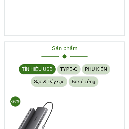
Sản phẩm
TÍN HIỆU USB
TYPE-C
PHỤ KIỆN
Sạc & Dây sạc
Box ổ cứng
-26%