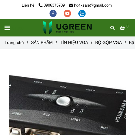
Liên hệ
0906375709
hd4ksale@gmail.com
0
MENU
Trang chủ
/
SẢN PHẨM
/
TÍN HIỆU VGA
/
BỘ GỘP VGA
/
Bộ