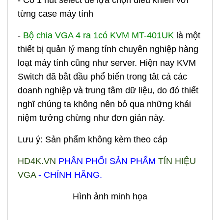
- Có 1 nút select để lựa chọn điều khiển với
từng case máy tính
-
Bộ chia VGA 4 ra 1có KVM MT-401UK
là m
ột
thiết bị quản lý mang tính chuyên nghiệp hàng
loạt máy tính cũng như server. Hiện nay KVM
Switch đã bắt đầu phổ biến trong tât cả các
doanh nghiệp và trung tâm dữ liệu, do đó thiết
nghĩ chúng ta không nên bỏ qua những khái
niệm tưởng chừng như đơn giản này.
Lưu ý: Sản phẩm không kèm theo cáp
HD4K.VN
PHÂN PHỐI SẢN PHẨM
TÍN HIỆU
VGA
- CHÍNH HÃNG.
Hình ảnh minh họa