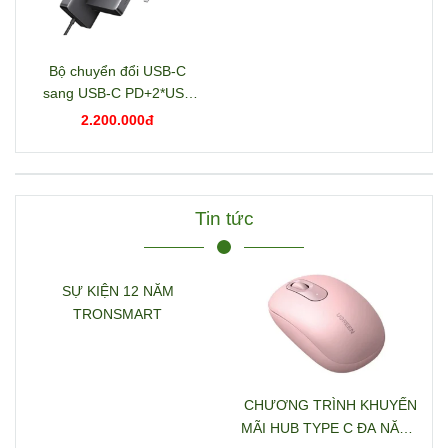
Bộ chuyển đổi USB-C
sang USB-C PD+2*USB
3.2+USB-C 3.2+2*USB
2.200.000đ
3.0+RJ45+2*HDMI+DP+S
D/TF+3.5mm hỗ trợ 4K
Ugreen 15978 CM681
Tin tức
SỰ KIỆN 12 NĂM
TRONSMART
CHƯƠNG TRÌNH KHUYẾN
MÃI HUB TYPE C ĐA NĂNG